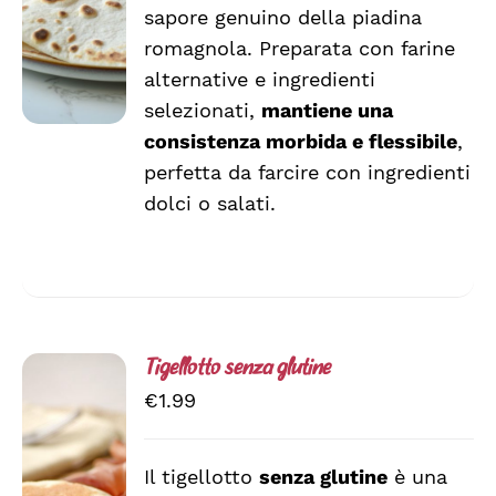
€19.96
sapore genuino della piadina
PIÙ
VARIANTI.
romagnola. Preparata con farine
LE
alternative e ingredienti
OPZIONI
selezionati,
mantiene una
POSSONO
ESSERE
consistenza morbida e flessibile
,
SCELTE
perfetta da farcire con ingredienti
NELLA
dolci o salati.
PAGINA
DEL
PRODOTTO
Tigellotto senza glutine
€
1.99
Il tigellotto
senza glutine
è una
AGGIUNGI