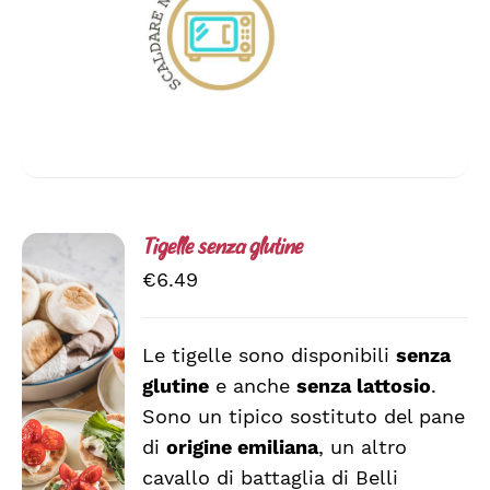
DEL
PRODOTTO
Tigelle senza glutine
€
6.49
Le tigelle sono disponibili
senza
glutine
e anche
senza lattosio
.
SCEGLI
QUESTO
/
Sono un tipico sostituto del pane
PRODOTTO
DETTAGLI
di
origine emiliana
, un altro
HA
cavallo di battaglia di Belli
PIÙ