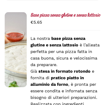
Base pizza senza glutine e senza lattosio
€
5.65
La nostra
base pizza senza
AGGIUNGI
glutine e senza lattosio
è l’alleata
AL
CARRELLO
perfetta per una pizza fatta in
/
casa buona, sicura e velocissima
DETTAGLI
da preparare.
Già
stesa in formato rotondo
e
fornita di
pratico piatto in
alluminio da forno
, è pronta per
essere condita e infornata senza
bisogno di ulteriori preparazioni.
Realizzata con ingredienti