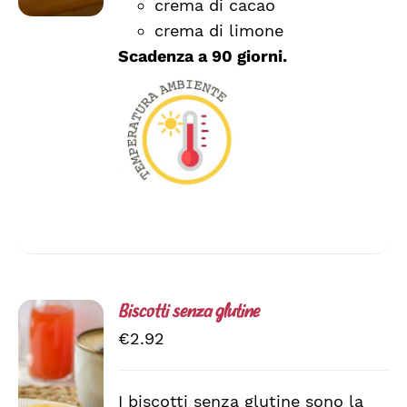
crema di cacao
POSSONO
ESSERE
crema di limone
SCELTE
Scadenza a 90 giorni.
NELLA
PAGINA
DEL
PRODOTTO
Biscotti senza glutine
€
2.92
I biscotti senza glutine sono la