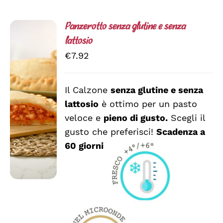
Panzerotto senza glutine e senza
lattosio
€
7.92
Il Calzone
senza glutine e senza
SCEGLI
QUESTO
/
lattosio
è ottimo per un pasto
PRODOTTO
DETTAGLI
veloce e
pieno di gusto.
Scegli il
HA
PIÙ
gusto che preferisci!
Scadenza a
VARIANTI.
60 giorni
LE
OPZIONI
POSSONO
ESSERE
SCELTE
NELLA
PAGINA