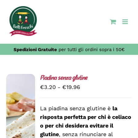
Salta
al
contenuto
Spedizioni Gratuite
per tutti gli ordini sopra i 50€
Piadina senza glutine
Fascia
€
3.20
-
€
19.96
di
prezzo:
La piadina senza glutine è
la
da
risposta perfetta per chi è celiaco
SCEGLI
€3.20
QUESTO
/
o per chi desidera evitare il
a
PRODOTTO
DETTAGLI
glutine
, senza rinunciare al
HA