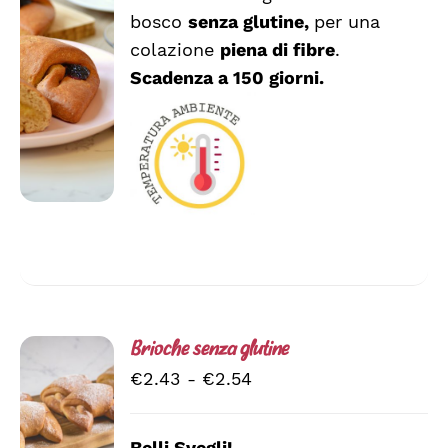
bosco
senza glutine,
per una
SCEGLI
QUESTO
/
colazione
piena di fibre
.
PRODOTTO
DETTAGLI
Scadenza a 150 giorni.
HA
PIÙ
VARIANTI.
LE
OPZIONI
POSSONO
ESSERE
SCELTE
NELLA
PAGINA
DEL
PRODOTTO
Brioche senza glutine
Fascia
€
2.43
-
€
2.54
di
prezzo:
Belli Svegli!