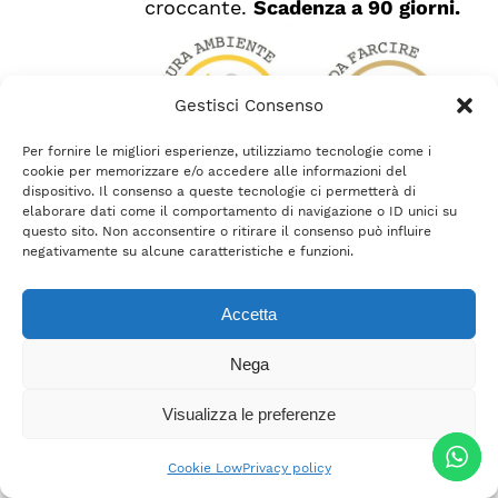
croccante.
Scadenza a 90 giorni.
Gestisci Consenso
Per fornire le migliori esperienze, utilizziamo tecnologie come i
cookie per memorizzare e/o accedere alle informazioni del
dispositivo. Il consenso a queste tecnologie ci permetterà di
elaborare dati come il comportamento di navigazione o ID unici su
questo sito. Non acconsentire o ritirare il consenso può influire
negativamente su alcune caratteristiche e funzioni.
Accetta
Pasticcini senza glutine
€
6.99
Nega
Visualizza le preferenze
I Mignon
Senza Glutine
di Belli
AGGIUNGI
Freschi sono gustosi bignè al
Cookie Low
Privacy policy
AL