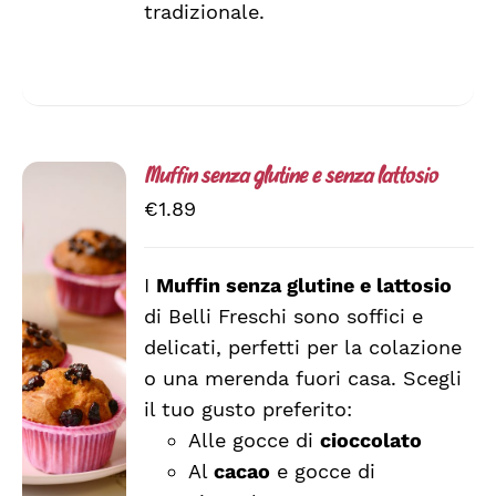
tradizionale.
Muffin senza glutine e senza lattosio
€
1.89
I
Muffin senza glutine e lattosio
di Belli Freschi sono soffici e
SCEGLI
QUESTO
/
delicati, perfetti per la colazione
PRODOTTO
DETTAGLI
o una merenda fuori casa. Scegli
HA
il tuo gusto preferito:
PIÙ
VARIANTI.
Alle gocce di
cioccolato
LE
Al
cacao
e gocce di
OPZIONI