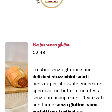
Rustici senza glutine
€
2.49
I rustici senza glutine sono
AGGIUNGI
deliziosi stuzzichini salati
,
AL
CARRELLO
pensati per chi vuole godersi un
/
aperitivo, un buffet o una festa
DETTAGLI
senza preoccupazioni. Realizzati
con farine
senza glutine, sono
perfetti per i celiaci
ma