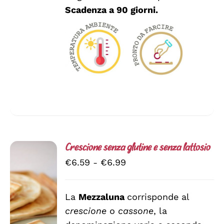
Scadenza a 90 giorni.
Crescione senza glutine e senza lattosio
Fascia
€
6.59
-
€
6.99
di
prezzo:
La
Mezzaluna
corrisponde al
da
crescione
o
cassone
, la
SCEGLI
€6.59
QUESTO
/