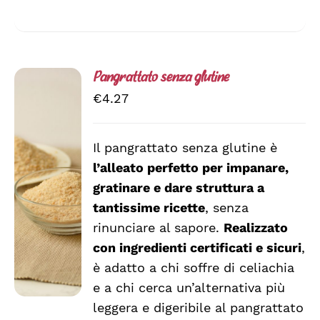
Pangrattato senza glutine
€
4.27
Il pangrattato senza glutine è
AGGIUNGI
l’alleato perfetto per impanare,
AL
CARRELLO
gratinare e dare struttura a
/
tantissime ricette
, senza
DETTAGLI
rinunciare al sapore.
Realizzato
con ingredienti certificati e sicuri
,
è adatto a chi soffre di celiachia
e a chi cerca un’alternativa più
leggera e digeribile al pangrattato