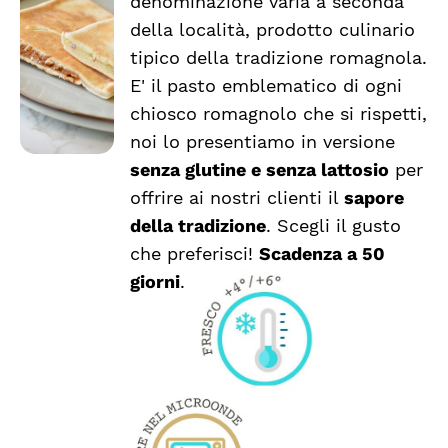
denominazione varia a seconda
a
PRODOTTO
DETTAGLI
della località, prodotto culinario
HA
€6.99
tipico della tradizione romagnola.
PIÙ
VARIANTI.
E' il pasto emblematico di ogni
LE
chiosco romagnolo che si rispetti,
OPZIONI
noi lo presentiamo in versione
POSSONO
ESSERE
senza glutine e senza lattosio
per
SCELTE
offrire ai nostri clienti il
sapore
NELLA
della tradizione
. Scegli il gusto
PAGINA
DEL
che preferisci!
Scadenza a 50
PRODOTTO
giorni
.