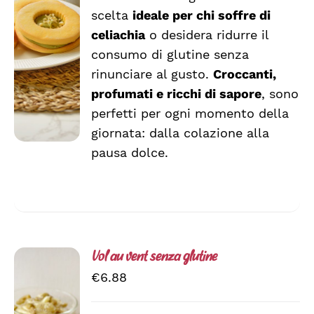
scelta
ideale per chi soffre di
SCEGLI
QUESTO
/
celiachia
o desidera ridurre il
PRODOTTO
DETTAGLI
consumo di glutine senza
HA
rinunciare al gusto.
Croccanti,
PIÙ
VARIANTI.
profumati e ricchi di sapore
, sono
LE
perfetti per ogni momento della
OPZIONI
giornata: dalla colazione alla
POSSONO
ESSERE
pausa dolce.
SCELTE
NELLA
PAGINA
DEL
PRODOTTO
Vol au vent senza glutine
€
6.88