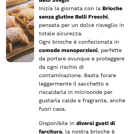
da
Inizia la giornata con la
Brioche
SCEGLI
€2.43
QUESTO
/
senza glutine Belli Freschi
,
a
PRODOTTO
DETTAGLI
pensata per un dolce risveglio in
HA
€2.54
totale sicurezza.
PIÙ
VARIANTI.
Ogni brioche è confezionata in
LE
comode monoporzioni
, perfette
OPZIONI
da portare ovunque e proteggere
POSSONO
ESSERE
da ogni rischio di
SCELTE
contaminazione. Basta forare
NELLA
leggermente il sacchetto e
PAGINA
DEL
riscaldarla in microonde per
PRODOTTO
gustarla calda e fragrante, anche
fuori casa.
Disponibile in
diversi gusti di
farcitura
, la nostra brioche è