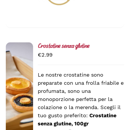
Crostatine senza glutine
€
2.99
Le nostre crostatine sono
preparate con una frolla friabile e
SCEGLI
QUESTO
/
profumata, sono una
PRODOTTO
DETTAGLI
monoporzione perfetta per la
HA
colazione o la merenda. Scegli il
PIÙ
VARIANTI.
tuo gusto preferito:
Crostatine
LE
senza glutine, 100gr
OPZIONI