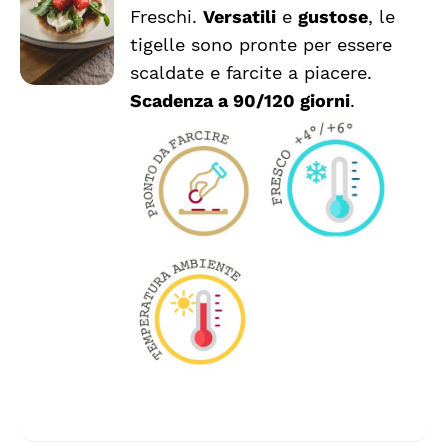
VARIANTI.
Freschi.
Versatili
e
gustose
, le
LE
tigelle sono pronte per essere
OPZIONI
scaldate e farcite a piacere.
POSSONO
ESSERE
Scadenza a 90/120 giorni
.
SCELTE
NELLA
PAGINA
DEL
PRODOTTO