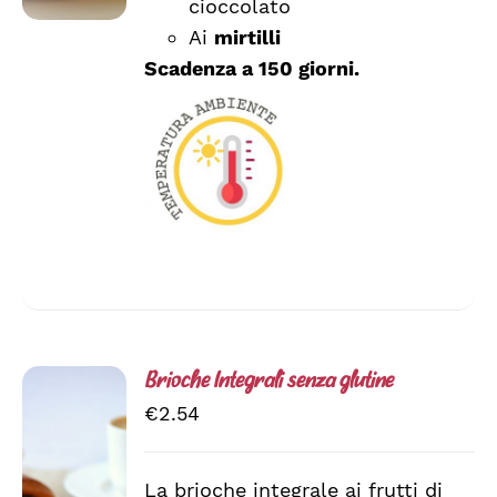
cioccolato
POSSONO
ESSERE
Ai
mirtilli
SCELTE
Scadenza a 150 giorni.
NELLA
PAGINA
DEL
PRODOTTO
Brioche Integrali senza glutine
€
2.54
La brioche integrale ai frutti di