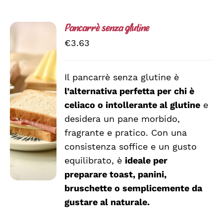
Pancarrè senza glutine
€
3.63
Il pancarrè senza glutine è
AGGIUNGI
l’alternativa perfetta per chi è
AL
CARRELLO
celiaco o intollerante al glutine
e
/
desidera un pane morbido,
DETTAGLI
fragrante e pratico. Con una
consistenza soffice e un gusto
equilibrato, è
ideale per
preparare toast, panini,
bruschette o semplicemente da
gustare al naturale.