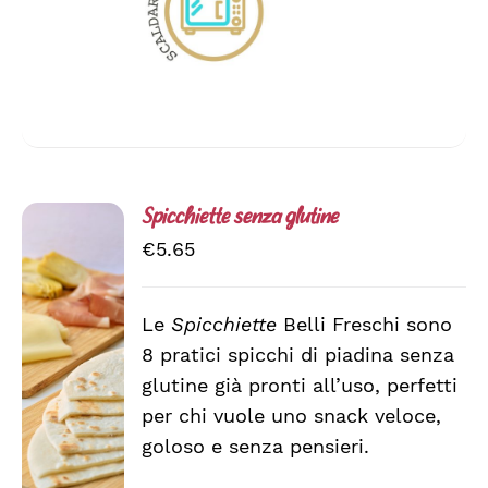
Spicchiette senza glutine
€
5.65
Le
Spicchiette
Belli Freschi sono
AGGIUNGI
8 pratici spicchi di piadina senza
AL
CARRELLO
glutine già pronti all’uso, perfetti
/
per chi vuole uno snack veloce,
DETTAGLI
goloso e senza pensieri.