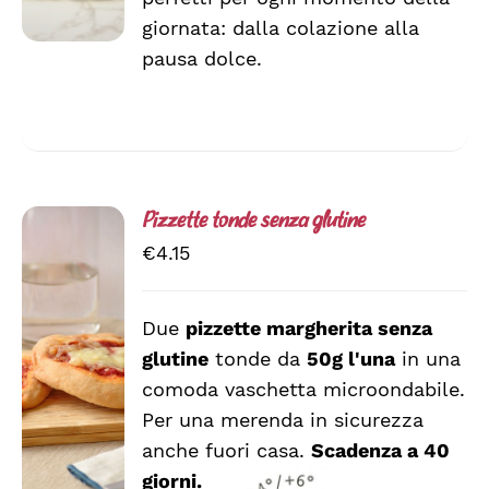
OPZIONI
giornata: dalla colazione alla
POSSONO
ESSERE
pausa dolce.
SCELTE
NELLA
PAGINA
DEL
PRODOTTO
Pizzette tonde senza glutine
€
4.15
Due
pizzette margherita senza
AGGIUNGI
glutine
tonde da
50g l'una
in una
AL
CARRELLO
comoda vaschetta microondabile.
/
Per una merenda in sicurezza
DETTAGLI
anche fuori casa.
Scadenza a 40
giorni.