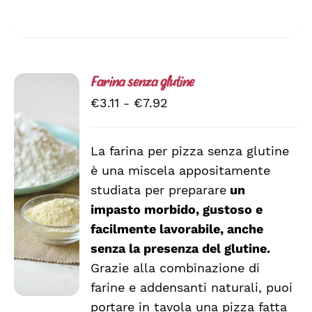
Farina senza glutine
Fascia
€
3.11
-
€
7.92
di
prezzo:
La farina per pizza senza glutine
da
è una miscela appositamente
SCEGLI
€3.11
QUESTO
/
studiata per preparare
un
a
PRODOTTO
DETTAGLI
impasto morbido, gustoso e
HA
€7.92
facilmente lavorabile, anche
PIÙ
VARIANTI.
senza la presenza del glutine.
LE
Grazie alla combinazione di
OPZIONI
farine e addensanti naturali, puoi
POSSONO
ESSERE
portare in tavola una pizza fatta