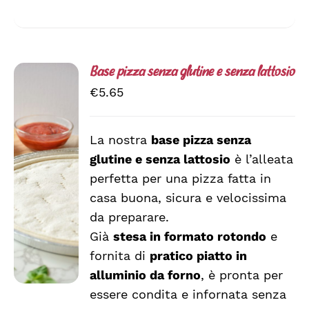
Base pizza senza glutine e senza lattosio
€
5.65
La nostra
base pizza senza
AGGIUNGI
glutine e senza lattosio
è l’alleata
AL
CARRELLO
perfetta per una pizza fatta in
/
casa buona, sicura e velocissima
DETTAGLI
da preparare.
Già
stesa in formato rotondo
e
fornita di
pratico piatto in
alluminio da forno
, è pronta per
essere condita e infornata senza