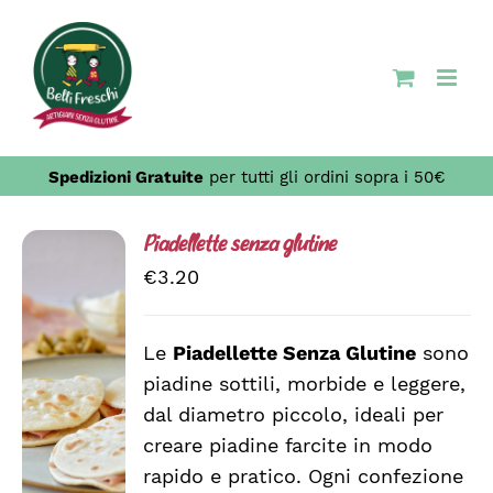
Salta
al
contenuto
Spedizioni Gratuite
per tutti gli ordini sopra i 50€
Piadellette senza glutine
€
3.20
Le
Piadellette Senza Glutine
sono
AGGIUNGI
piadine sottili, morbide e leggere,
AL
CARRELLO
dal diametro piccolo, ideali per
/
creare piadine farcite in modo
DETTAGLI
rapido e pratico. Ogni confezione