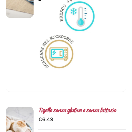
Tigelle senza glutine e senza lattosio
€
6.49