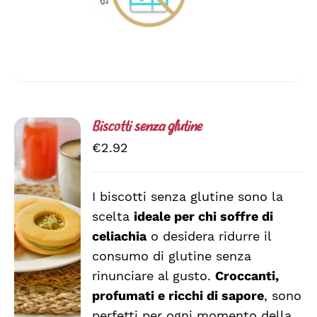
Biscotti senza glutine
€
2.92
I biscotti senza glutine sono la
scelta
ideale per chi soffre di
SCEGLI
QUESTO
/
celiachia
o desidera ridurre il
PRODOTTO
DETTAGLI
consumo di glutine senza
HA
rinunciare al gusto.
Croccanti,
PIÙ
VARIANTI.
profumati e ricchi di sapore
, sono
LE
perfetti per ogni momento della