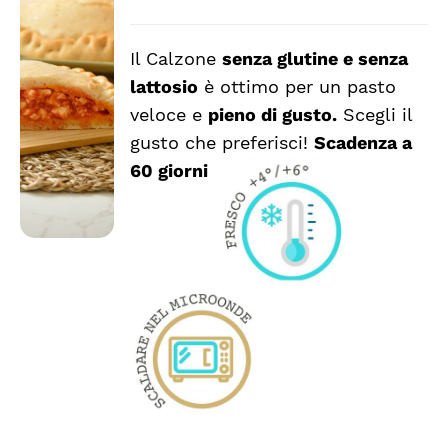
Il Calzone
senza glutine e senza
SCEGLI
QUESTO
/
lattosio
è ottimo per un pasto
PRODOTTO
DETTAGLI
veloce e
pieno di gusto.
Scegli il
HA
PIÙ
gusto che preferisci!
Scadenza a
VARIANTI.
60 giorni
LE
OPZIONI
POSSONO
ESSERE
SCELTE
NELLA
PAGINA
DEL
PRODOTTO