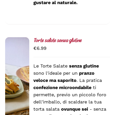
gustare al naturale.
Torte salate senza glutine
€
6.99
Le Torte Salate
senza glutine
sono l'ideale per un
pranzo
SCEGLI
QUESTO
/
veloce ma saporito
. La pratica
PRODOTTO
DETTAGLI
confezione microondabile
ti
HA
permette, previo un piccolo foro
PIÙ
VARIANTI.
dell'imballo, di scaldare la tua
LE
torta salata
ovunque sei
- senza
OPZIONI