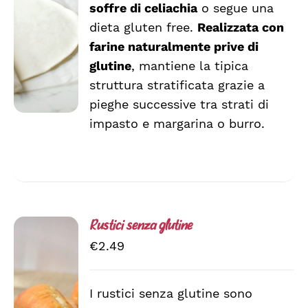
CARRELLO
soffre di celiachia
o segue una
/
dieta gluten free.
Realizzata con
DETTAGLI
farine naturalmente prive di
glutine
, mantiene la tipica
struttura stratificata grazie a
pieghe successive tra strati di
impasto e margarina o burro.
Rustici senza glutine
€
2.49
I rustici senza glutine sono
AGGIUNGI