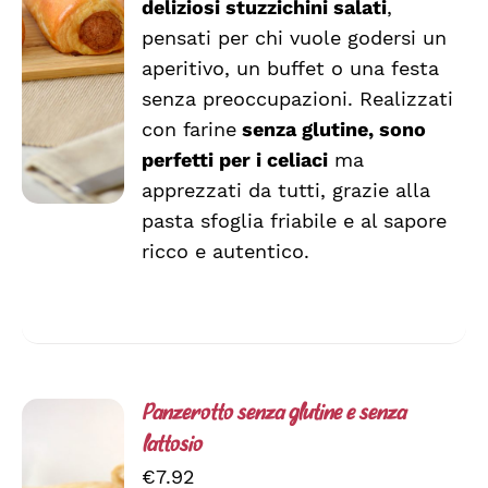
deliziosi stuzzichini salati
,
AL
CARRELLO
pensati per chi vuole godersi un
/
aperitivo, un buffet o una festa
DETTAGLI
senza preoccupazioni. Realizzati
con farine
senza glutine, sono
perfetti per i celiaci
ma
apprezzati da tutti, grazie alla
pasta sfoglia friabile e al sapore
ricco e autentico.
Panzerotto senza glutine e senza
lattosio
€
7.92