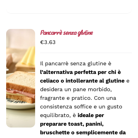
Pancarrè senza glutine
€
3.63
Il pancarrè senza glutine è
AGGIUNGI
l’alternativa perfetta per chi è
AL
CARRELLO
celiaco o intollerante al glutine
e
/
desidera un pane morbido,
DETTAGLI
fragrante e pratico. Con una
consistenza soffice e un gusto
equilibrato, è
ideale per
preparare toast, panini,
bruschette o semplicemente da