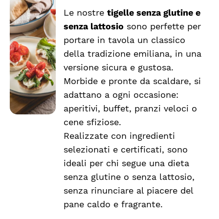
Le nostre
tigelle senza glutine e
senza lattosio
sono perfette per
SCEGLI
QUESTO
/
portare in tavola un classico
PRODOTTO
DETTAGLI
della tradizione emiliana, in una
HA
versione sicura e gustosa.
PIÙ
VARIANTI.
Morbide e pronte da scaldare, si
LE
adattano a ogni occasione:
OPZIONI
aperitivi, buffet, pranzi veloci o
POSSONO
ESSERE
cene sfiziose.
SCELTE
Realizzate con ingredienti
NELLA
selezionati e certificati, sono
PAGINA
DEL
ideali per chi segue una dieta
PRODOTTO
senza glutine o senza lattosio,
senza rinunciare al piacere del
pane caldo e fragrante.