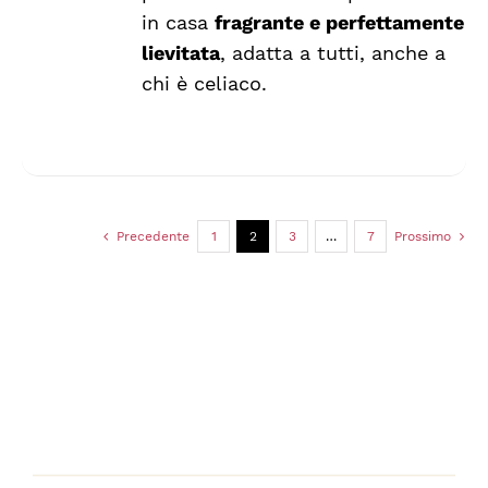
SCELTE
in casa
fragrante e perfettamente
NELLA
lievitata
, adatta a tutti, anche a
PAGINA
DEL
chi è celiaco.
PRODOTTO
Precedente
1
2
3
…
7
Prossimo