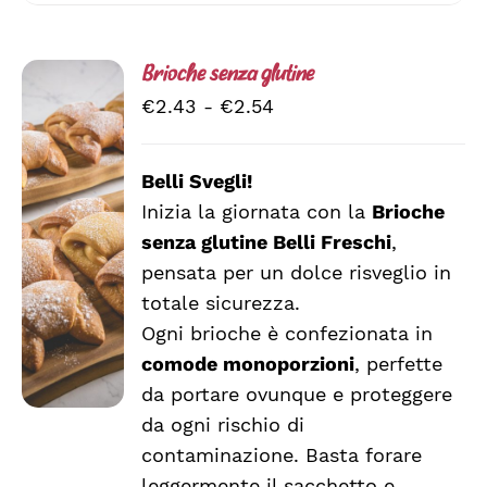
Brioche senza glutine
Fascia
€
2.43
-
€
2.54
di
prezzo:
Belli Svegli!
da
Inizia la giornata con la
Brioche
SCEGLI
€2.43
QUESTO
/
senza glutine Belli Freschi
,
a
PRODOTTO
DETTAGLI
pensata per un dolce risveglio in
HA
€2.54
totale sicurezza.
PIÙ
VARIANTI.
Ogni brioche è confezionata in
LE
comode monoporzioni
, perfette
OPZIONI
da portare ovunque e proteggere
POSSONO
ESSERE
da ogni rischio di
SCELTE
contaminazione. Basta forare
NELLA
leggermente il sacchetto e
PAGINA