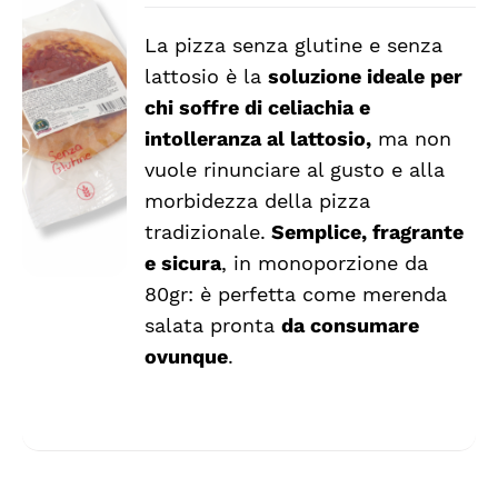
La pizza senza glutine e senza
AGGIUNGI
lattosio è la
soluzione ideale per
AL
CARRELLO
chi soffre di celiachia e
/
intolleranza al lattosio,
ma non
DETTAGLI
vuole rinunciare al gusto e alla
morbidezza della pizza
tradizionale.
Semplice, fragrante
e sicura
, in monoporzione da
80gr: è perfetta come merenda
salata pronta
da consumare
ovunque
.