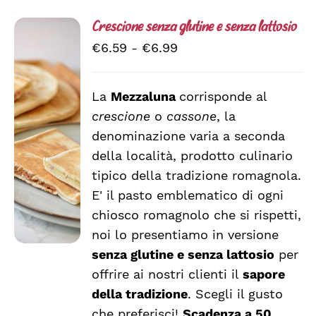
Crescione senza glutine e senza lattosio
Fascia
€
6.59
-
€
6.99
di
prezzo:
La
Mezzaluna
corrisponde al
da
crescione
o
cassone
, la
SCEGLI
€6.59
QUESTO
/
denominazione varia a seconda
a
PRODOTTO
DETTAGLI
della località, prodotto culinario
HA
€6.99
tipico della tradizione romagnola.
PIÙ
VARIANTI.
E' il pasto emblematico di ogni
LE
chiosco romagnolo che si rispetti,
OPZIONI
noi lo presentiamo in versione
POSSONO
ESSERE
senza glutine e senza lattosio
per
SCELTE
offrire ai nostri clienti il
sapore
NELLA
della tradizione
. Scegli il gusto
PAGINA
DEL
che preferisci!
Scadenza a 50