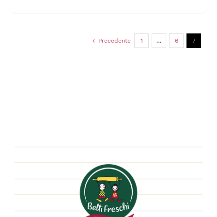
Precedente
1
…
6
7