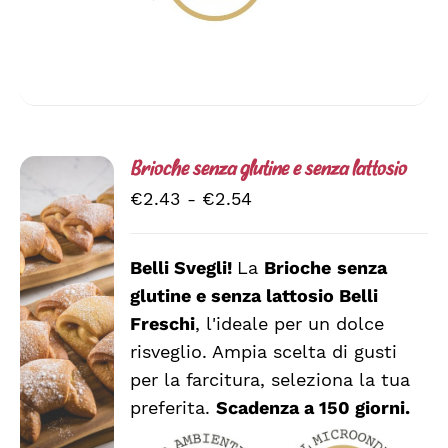
Brioche senza glutine e senza lattosio
Fascia
€
2.43
-
€
2.54
di
prezzo:
Belli Svegli!
La
Brioche
senza
da
glutine e senza lattosio
Belli
SCEGLI
€2.43
QUESTO
/
Freschi
, l'ideale per un dolce
a
PRODOTTO
DETTAGLI
risveglio. Ampia scelta di gusti
HA
€2.54
per la farcitura, seleziona la tua
PIÙ
VARIANTI.
preferita.
Scadenza a 150 giorni.
LE
OPZIONI