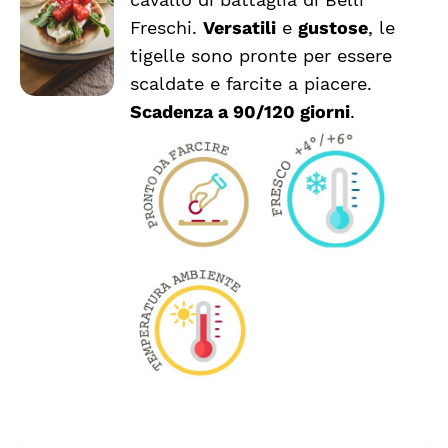
PIÙ
VARIANTI.
Freschi.
Versatili
e
gustose
, le
LE
tigelle sono pronte per essere
OPZIONI
scaldate e farcite a piacere.
POSSONO
ESSERE
Scadenza a 90/120 giorni
.
SCELTE
NELLA
PAGINA
DEL
PRODOTTO