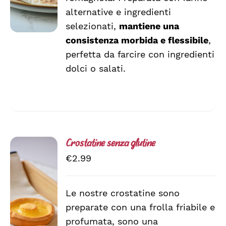
LE
alternative e ingredienti
OPZIONI
selezionati,
mantiene una
POSSONO
ESSERE
consistenza morbida e flessibile
,
SCELTE
perfetta da farcire con ingredienti
NELLA
dolci o salati.
PAGINA
DEL
PRODOTTO
Crostatine senza glutine
€
2.99
Le nostre crostatine sono
preparate con una frolla friabile e
SCEGLI
QUESTO
/
profumata, sono una