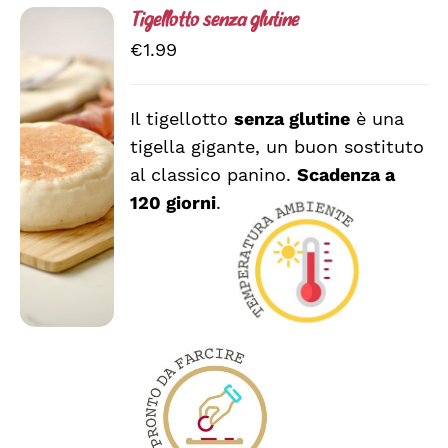
Tigellotto senza glutine
€
1.99
Il tigellotto
senza glutine
è una
AGGIUNGI
tigella gigante, un buon sostituto
AL
CARRELLO
al classico panino.
Scadenza a
/
120 giorni
.
DETTAGLI