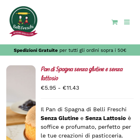
Salta
al
contenuto
Spedizioni Gratuite
per tutti gli ordini sopra i 50€
Pan di Spagna senza glutine e senza
lattosio
Fascia
€
5.95
-
€
11.43
di
prezzo:
Il Pan di Spagna di Belli Freschi
SCEGLI
da
QUESTO
/
Senza Glutine
e
Senza Lattosio
è
PRODOTTO
€5.95
DETTAGLI
soffice e profumato, perfetto per
HA
a
PIÙ
le tue creazioni di pasticceria.
€11.43