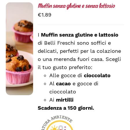
Muffin senza glutine e senza lattosio
€
1.89
I
Muffin senza glutine e lattosio
di Belli Freschi sono soffici e
SCEGLI
QUESTO
/
delicati, perfetti per la colazione
PRODOTTO
DETTAGLI
o una merenda fuori casa. Scegli
HA
il tuo gusto preferito:
PIÙ
VARIANTI.
Alle gocce di
cioccolato
LE
Al
cacao
e gocce di
OPZIONI
cioccolato
POSSONO
ESSERE
Ai
mirtilli
SCELTE
Scadenza a 150 giorni.
NELLA
PAGINA
DEL
PRODOTTO