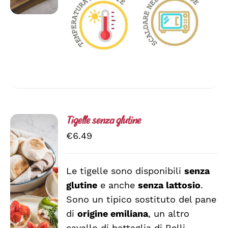
POSSONO
ESSERE
SCELTE
NELLA
PAGINA
DEL
PRODOTTO
Tigelle senza glutine
€
6.49
Le tigelle sono disponibili
senza
glutine
e anche
senza lattosio
.
SCEGLI
QUESTO
/
Sono un tipico sostituto del pane
PRODOTTO
DETTAGLI
di
origine emiliana
, un altro
HA
cavallo di battaglia di Belli