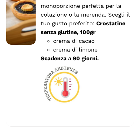
PRODOTTO
DETTAGLI
monoporzione perfetta per la
HA
colazione o la merenda. Scegli il
PIÙ
VARIANTI.
tuo gusto preferito:
Crostatine
LE
senza glutine, 100gr
OPZIONI
crema di cacao
POSSONO
ESSERE
crema di limone
SCELTE
Scadenza a 90 giorni.
NELLA
PAGINA
DEL
PRODOTTO