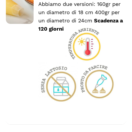
VARIANTI.
Abbiamo due versioni: 160gr per
LE
un diametro di 18 cm 400gr per
OPZIONI
POSSONO
un diametro di 24cm
Scadenza a
ESSERE
120 giorni
SCELTE
NELLA
PAGINA
DEL
PRODOTTO