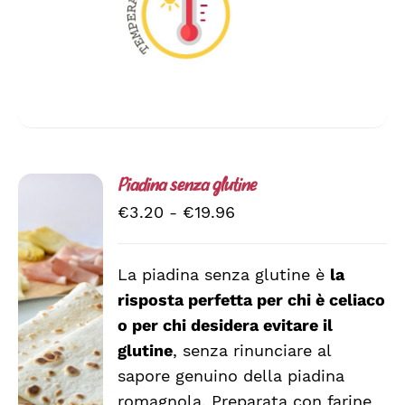
Piadina senza glutine
Fascia
€
3.20
-
€
19.96
di
prezzo:
La piadina senza glutine è
la
da
risposta perfetta per chi è celiaco
SCEGLI
€3.20
QUESTO
/
o per chi desidera evitare il
a
PRODOTTO
DETTAGLI
glutine
, senza rinunciare al
HA
€19.96
sapore genuino della piadina
PIÙ
VARIANTI.
romagnola. Preparata con farine