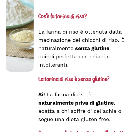
AGGIUNGI
Cos'è la farina di riso?
AL
CARRELLO
La farina di riso è ottenuta dalla
/
DETTAGLI
macinazione dei chicchi di riso. È
naturalmente
senza glutine
,
quindi perfetta per celiaci e
intolleranti.
La farina di riso è senza glutine?
Sì!
La farina di riso è
naturalmente priva di glutine
,
adatta a chi soffre di celiachia o
segue una dieta gluten free.