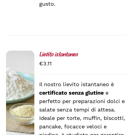
gusto.
Lievito istantaneo
€
3.11
Il nostro lievito istantaneo è
AGGIUNGI
certificato senza glutine
e
AL
CARRELLO
perfetto per preparazioni dolci e
/
salate senza tempi di attesa.
DETTAGLI
Ideale per torte, muffin, biscotti,
pancake, focacce veloci e
piadine, è studiato per garantire