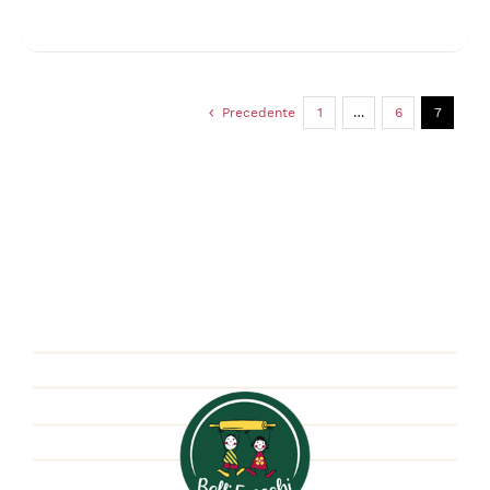
Precedente
1
…
6
7