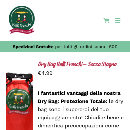
Salta
al
contenuto
Spedizioni Gratuite
per tutti gli ordini sopra i 50€
Dry Bag Belli Freschi – Sacca Stagna
€
4.99
I fantastici vantaggi della nostra
AGGIUNGI
Dry Bag:
Protezione Totale:
le dry
AL
CARRELLO
bag sono i supereroi del tuo
/
equipaggiamento! Chiudile bene e
DETTAGLI
dimentica preoccupazioni come