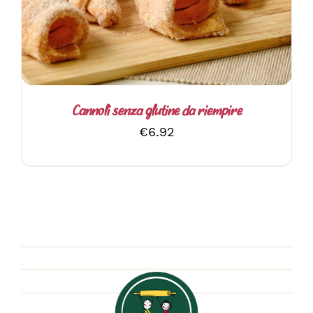
Cannoli senza glutine da riempire
€
6.92