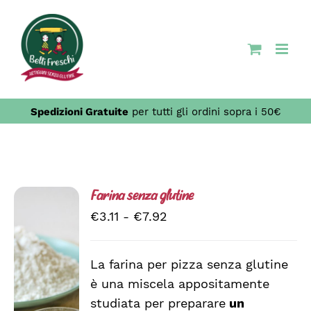
Salta
al
contenuto
Spedizioni Gratuite
per tutti gli ordini sopra i 50€
Farina senza glutine
Fascia
€
3.11
-
€
7.92
di
prezzo:
La farina per pizza senza glutine
da
è una miscela appositamente
SCEGLI
€3.11
QUESTO
/
studiata per preparare
un