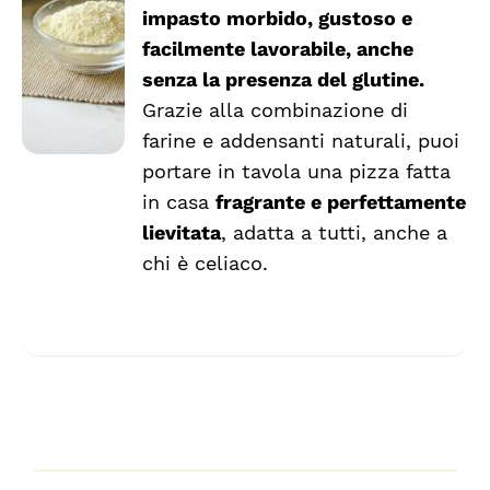
a
PRODOTTO
DETTAGLI
impasto morbido, gustoso e
HA
€7.92
facilmente lavorabile, anche
PIÙ
VARIANTI.
senza la presenza del glutine.
LE
Grazie alla combinazione di
OPZIONI
farine e addensanti naturali, puoi
POSSONO
ESSERE
portare in tavola una pizza fatta
SCELTE
in casa
fragrante e perfettamente
NELLA
lievitata
, adatta a tutti, anche a
PAGINA
DEL
chi è celiaco.
PRODOTTO