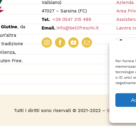
Valbiano)
Azienda
47027 – Sarsina (FC)
Area Pri
Tel.
+39 0547 315 489
Assistenz
 Glutine
, da
Email.
info@bellifreschi.it
Lavora c
un’altra
tradizione
ellenza,
uten Free.
Per fornire
memorizzare
tecnologie 
o ID unici s
negativamen
Ac
s
Tutti i diritti sono riservati © 2021-2022 –
BelliFreschi