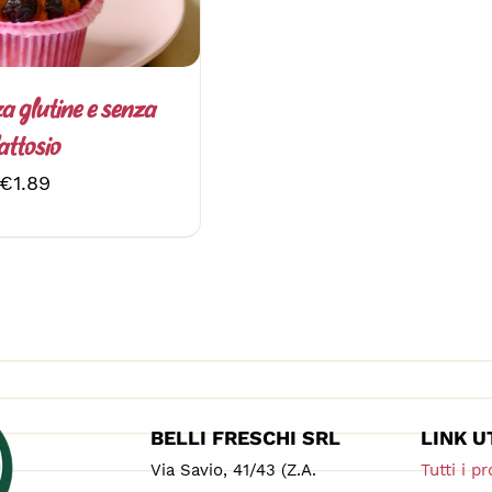
LE
OPZIONI
POSSONO
ESSERE
SCELTE
a glutine e senza
NELLA
attosio
PAGINA
DEL
€
1.89
PRODOTTO
BELLI FRESCHI SRL
LINK U
Via Savio, 41/43 (Z.A.
Tutti i pr