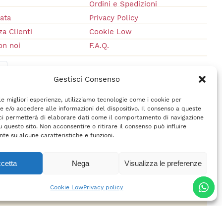
Ordini e Spedizioni
vata
Privacy Policy
a Clienti
Cookie Low
on noi
F.A.Q.
Gestisci Consenso
 le migliori esperienze, utilizziamo tecnologie come i cookie per
 e/o accedere alle informazioni del dispositivo. Il consenso a queste
ci permetterà di elaborare dati come il comportamento di navigazione
u questo sito. Non acconsentire o ritirare il consenso può influire
te su alcune caratteristiche e funzioni.
cetta
Nega
Visualizza le preferenze
rl
– P.IVA 02618710400 –
Credits
Cookie Low
Privacy policy