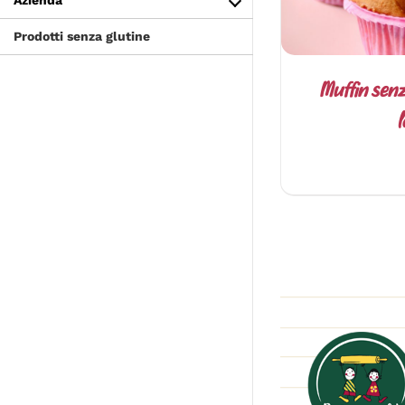
Azienda
Prodotti senza glutine
Muffin senz
l