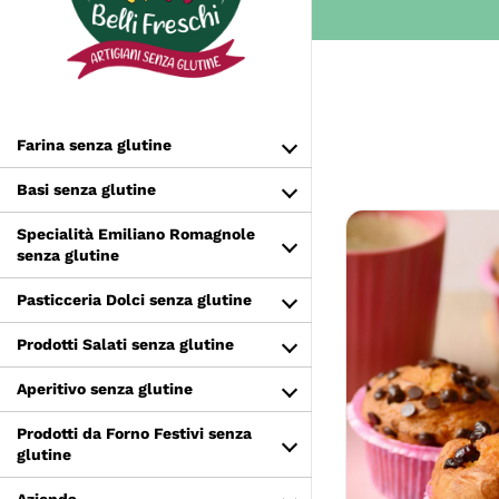
Salta
al
contenuto
Farina senza glutine
Basi senza glutine
Specialità Emiliano Romagnole
senza glutine
Pasticceria Dolci senza glutine
Prodotti Salati senza glutine
Aperitivo senza glutine
SCEGLI
Prodotti da Forno Festivi senza
glutine