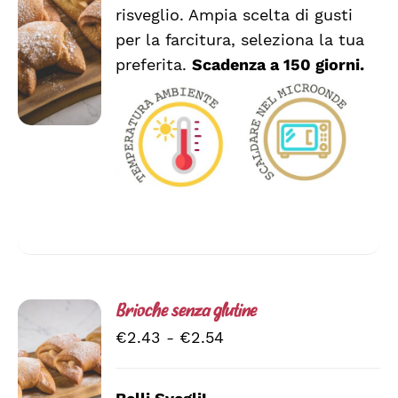
a
PRODOTTO
DETTAGLI
risveglio. Ampia scelta di gusti
HA
€2.54
per la farcitura, seleziona la tua
PIÙ
VARIANTI.
preferita.
Scadenza a 150 giorni.
LE
OPZIONI
POSSONO
ESSERE
SCELTE
NELLA
PAGINA
DEL
PRODOTTO
Brioche senza glutine
Fascia
€
2.43
-
€
2.54
di
prezzo: