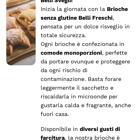
Belli Svegli!
da
Inizia la giornata con la
Brioche
SCEGLI
€2.43
QUESTO
/
senza glutine Belli Freschi
,
a
PRODOTTO
DETTAGLI
pensata per un dolce risveglio in
HA
€2.54
totale sicurezza.
PIÙ
VARIANTI.
Ogni brioche è confezionata in
LE
comode monoporzioni
, perfette
OPZIONI
da portare ovunque e proteggere
POSSONO
ESSERE
da ogni rischio di
SCELTE
contaminazione. Basta forare
NELLA
leggermente il sacchetto e
PAGINA
DEL
riscaldarla in microonde per
PRODOTTO
gustarla calda e fragrante, anche
fuori casa.
Disponibile in
diversi gusti di
farcitura
, la nostra brioche è