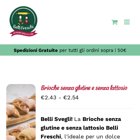
Salta
al
contenuto
Spedizioni Gratuite
per tutti gli ordini sopra i 50€
Brioche senza glutine e senza lattosio
Fascia
€
2.43
-
€
2.54
di
prezzo:
Belli Svegli!
La
Brioche
senza
da
glutine e senza lattosio
Belli
SCEGLI
€2.43
QUESTO
/
Freschi
, l'ideale per un dolce