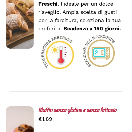
QUESTO
/
Freschi
, l'ideale per un dolce
a
PRODOTTO
DETTAGLI
risveglio. Ampia scelta di gusti
HA
€2.54
per la farcitura, seleziona la tua
PIÙ
VARIANTI.
preferita.
Scadenza a 150 giorni.
LE
OPZIONI
POSSONO
ESSERE
SCELTE
NELLA
PAGINA
DEL
PRODOTTO
Muffin senza glutine e senza lattosio
€
1.89