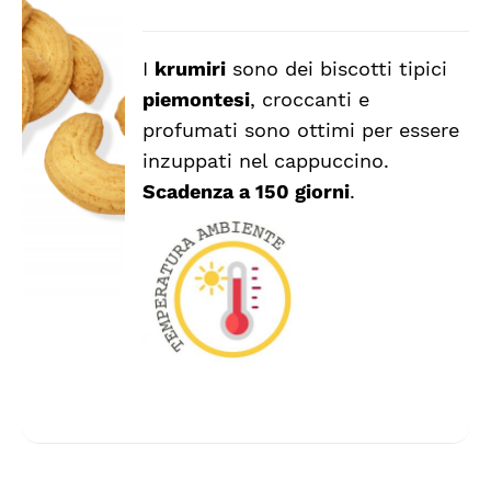
I
krumiri
sono dei biscotti tipici
AGGIUNGI
piemontesi
, croccanti e
AL
CARRELLO
profumati sono ottimi per essere
/
inzuppati nel cappuccino.
DETTAGLI
Scadenza a 150 giorni
.