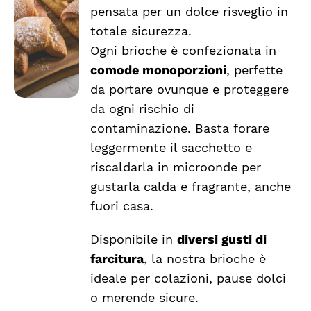
a
PRODOTTO
DETTAGLI
pensata per un dolce risveglio in
HA
€2.54
totale sicurezza.
PIÙ
VARIANTI.
Ogni brioche è confezionata in
LE
comode monoporzioni
, perfette
OPZIONI
da portare ovunque e proteggere
POSSONO
ESSERE
da ogni rischio di
SCELTE
contaminazione. Basta forare
NELLA
leggermente il sacchetto e
PAGINA
DEL
riscaldarla in microonde per
PRODOTTO
gustarla calda e fragrante, anche
fuori casa.
Disponibile in
diversi gusti di
farcitura
, la nostra brioche è
ideale per colazioni, pause dolci
o merende sicure.