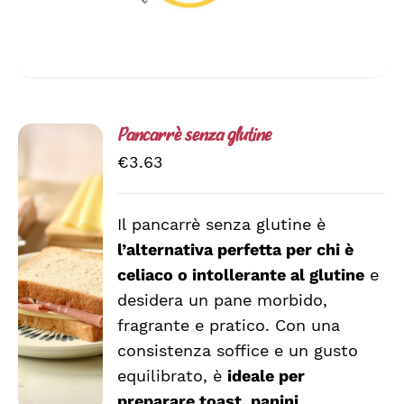
Pancarrè senza glutine
€
3.63
Il pancarrè senza glutine è
AGGIUNGI
l’alternativa perfetta per chi è
AL
CARRELLO
celiaco o intollerante al glutine
e
/
desidera un pane morbido,
DETTAGLI
fragrante e pratico. Con una
consistenza soffice e un gusto
equilibrato, è
ideale per
preparare toast, panini,