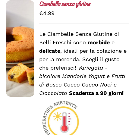
Ciambella senza glutine
€
4.99
Le Ciambelle Senza Glutine di
Belli Freschi sono
morbide
e
SCEGLI
QUESTO
/
delicate
, ideali per la colazione e
PRODOTTO
DETTAGLI
per la merenda. Scegli il gusto
HA
che preferisci!
Variegata -
PIÙ
VARIANTI.
bicolore
Mandorle
Yogurt e Frutti
LE
di Bosco
Cocco
Cacao
Noci e
OPZIONI
Cioccolato
Scadenza a 90 giorni
POSSONO
ESSERE
SCELTE
NELLA
PAGINA
DEL
PRODOTTO