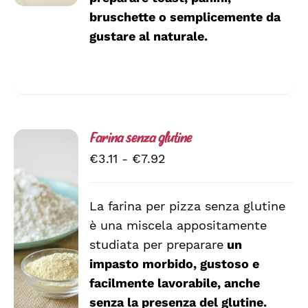
bruschette o semplicemente da
gustare al naturale.
Farina senza glutine
Fascia
€
3.11
-
€
7.92
di
prezzo:
La farina per pizza senza glutine
da
è una miscela appositamente
SCEGLI
€3.11
QUESTO
/
studiata per preparare
un
a
PRODOTTO
DETTAGLI
impasto morbido, gustoso e
HA
€7.92
facilmente lavorabile, anche
PIÙ
VARIANTI.
senza la presenza del glutine.