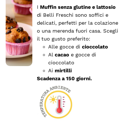
I
Muffin senza glutine e lattosio
di Belli Freschi sono soffici e
SCEGLI
QUESTO
/
delicati, perfetti per la colazione
PRODOTTO
DETTAGLI
o una merenda fuori casa. Scegli
HA
il tuo gusto preferito:
PIÙ
VARIANTI.
Alle gocce di
cioccolato
LE
Al
cacao
e gocce di
OPZIONI
cioccolato
POSSONO
ESSERE
Ai
mirtilli
SCELTE
Scadenza a 150 giorni.
NELLA
PAGINA
DEL
PRODOTTO