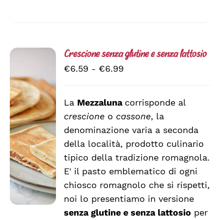
Crescione senza glutine e senza lattosio
Fascia
€
6.59
-
€
6.99
di
prezzo:
La
Mezzaluna
corrisponde al
da
crescione
o
cassone
, la
SCEGLI
€6.59
QUESTO
/
denominazione varia a seconda
a
PRODOTTO
DETTAGLI
della località, prodotto culinario
HA
€6.99
tipico della tradizione romagnola.
PIÙ
VARIANTI.
E' il pasto emblematico di ogni
LE
chiosco romagnolo che si rispetti,
OPZIONI
noi lo presentiamo in versione
POSSONO
ESSERE
senza glutine e senza lattosio
per
SCELTE