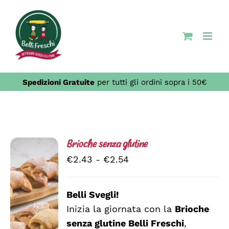
Salta
al
contenuto
Spedizioni Gratuite
per tutti gli ordini sopra i 50€
Brioche senza glutine
Fascia
€
2.43
-
€
2.54
di
prezzo:
Belli Svegli!
da
Inizia la giornata con la
Brioche
SCEGLI
€2.43
QUESTO
/
senza glutine Belli Freschi
,