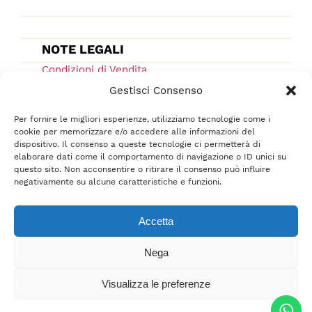
NOTE LEGALI
Condizioni di Vendita
Ordini e Spedizioni
Gestisci Consenso
Privacy Policy
Per fornire le migliori esperienze, utilizziamo tecnologie come i
Cookie Low
cookie per memorizzare e/o accedere alle informazioni del
dispositivo. Il consenso a queste tecnologie ci permetterà di
F.A.Q.
elaborare dati come il comportamento di navigazione o ID unici su
questo sito. Non acconsentire o ritirare il consenso può influire
negativamente su alcune caratteristiche e funzioni.
Accetta
Nega
Tutti i diritti sono riservati © 2021-2022 –
srl
BelliFreschi
– P.IVA 02618710400 –
Visualizza le preferenze
Credits