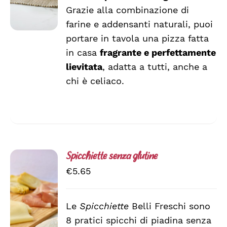
LE
Grazie alla combinazione di
OPZIONI
farine e addensanti naturali, puoi
POSSONO
ESSERE
portare in tavola una pizza fatta
SCELTE
in casa
fragrante e perfettamente
NELLA
lievitata
, adatta a tutti, anche a
PAGINA
DEL
chi è celiaco.
PRODOTTO
Spicchiette senza glutine
€
5.65
Le
Spicchiette
Belli Freschi sono
AGGIUNGI
8 pratici spicchi di piadina senza
AL