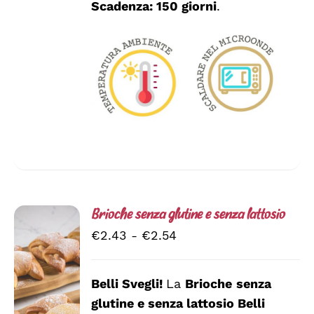
Scadenza: 150 giorni
.
Brioche senza glutine e senza lattosio
Fascia
€
2.43
-
€
2.54
di
prezzo:
Belli Svegli!
La
Brioche
senza
da
glutine e senza lattosio
Belli
SCEGLI
€2.43