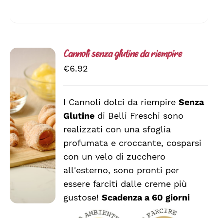
Cannoli senza glutine da riempire
€
6.92
I Cannoli dolci da riempire
Senza
AGGIUNGI
Glutine
di Belli Freschi sono
AL
CARRELLO
realizzati con una sfoglia
/
profumata e croccante, cosparsi
DETTAGLI
con un velo di zucchero
all'esterno, sono pronti per
essere farciti dalle creme più
gustose!
Scadenza a 60 giorni