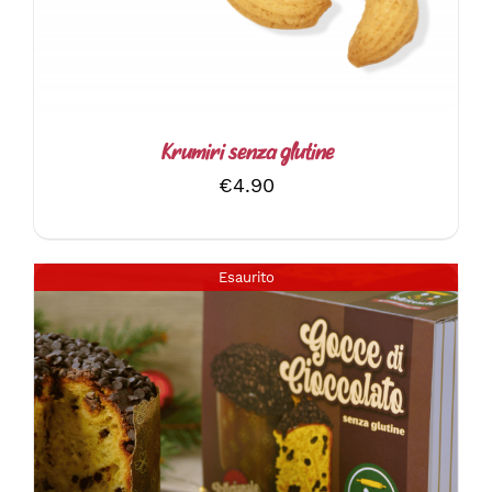
Krumiri senza glutine
€
4.90
Esaurito
DETTAGLI