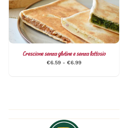
PRODOTTO
HA
PIÙ
VARIANTI.
LE
OPZIONI
POSSONO
ESSERE
SCELTE
Crescione senza glutine e senza lattosio
NELLA
Fascia
€
6.59
-
€
6.99
PAGINA
DEL
di
PRODOTTO
prezzo:
da
€6.59
a
€6.99