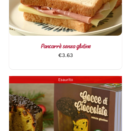
Pancarrè senza glutine
€
3.63
Esaurito
DETTAGLI