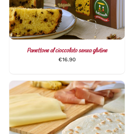
Panettone al cioccolato senza glutine
€
16.90
AGGIUNGI AL CARRELLO
/
DETTAGLI