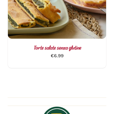
PRODOTTO
HA
PIÙ
VARIANTI.
LE
OPZIONI
POSSONO
ESSERE
SCELTE
Torte salate senza glutine
NELLA
€
6.99
PAGINA
DEL
PRODOTTO