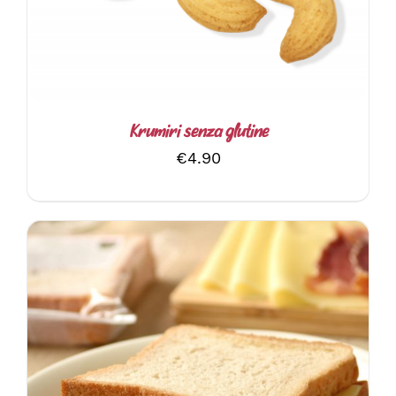
Krumiri senza glutine
€
4.90
AGGIUNGI AL CARRELLO
/
DETTAGLI