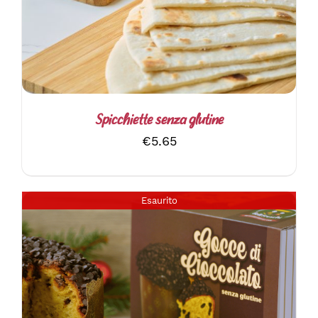
Spicchiette senza glutine
€
5.65
Esaurito
DETTAGLI