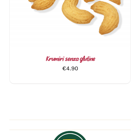
Krumiri senza glutine
€
4.90