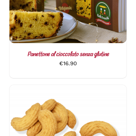
Panettone al cioccolato senza glutine
€
16.90
AGGIUNGI AL CARRELLO
/
DETTAGLI