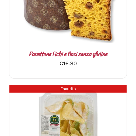
Panettone Fichi e Noci senza glutine
€
16.90
Esaurito
DETTAGLI