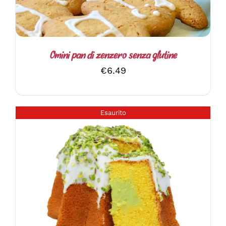
Omini pan di zenzero senza glutine
€
6.49
Esaurito
DETTAGLI