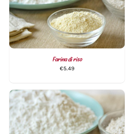
AGGIUNGI AL CARRELLO
/
DETTAGLI
Farina di riso
€
5.49