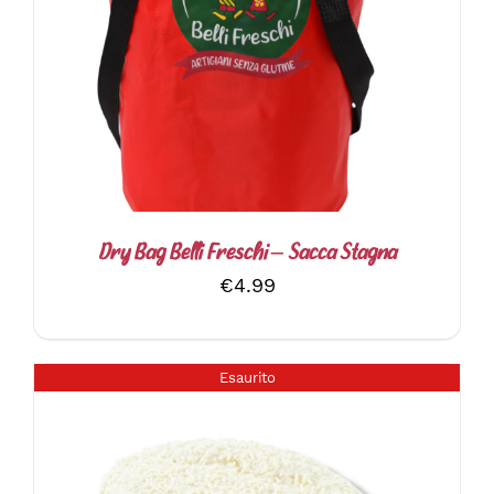
AGGIUNGI AL CARRELLO
/
DETTAGLI
Dry Bag Belli Freschi – Sacca Stagna
€
4.99
Esaurito