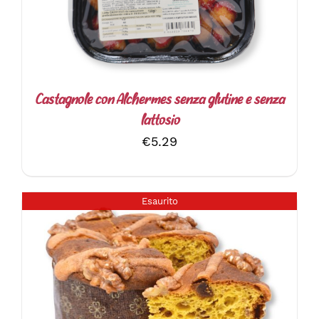
Castagnole con Alchermes senza glutine e senza
lattosio
€
5.29
Esaurito
DETTAGLI