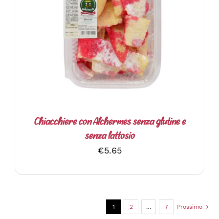
DETTAGLI
Chiacchiere con Alchermes senza glutine e
senza lattosio
€
5.65
1
2
…
7
Prossimo