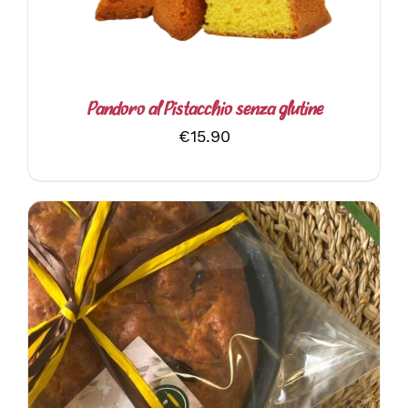
Pandoro al Pistacchio senza glutine
€
15.90
AGGIUNGI AL CARRELLO
/
DETTAGLI