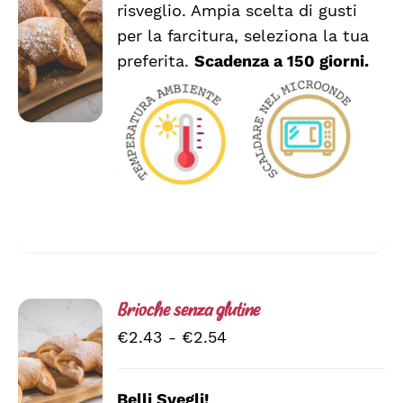
DETTAGLI
risveglio. Ampia scelta di gusti
HA
€2.54
per la farcitura, seleziona la tua
PIÙ
VARIANTI.
preferita.
Scadenza a 150 giorni.
LE
OPZIONI
POSSONO
ESSERE
SCELTE
NELLA
PAGINA
DEL
PRODOTTO
Brioche senza glutine
Fascia
€
2.43
-
€
2.54
di
prezzo:
Belli Svegli!