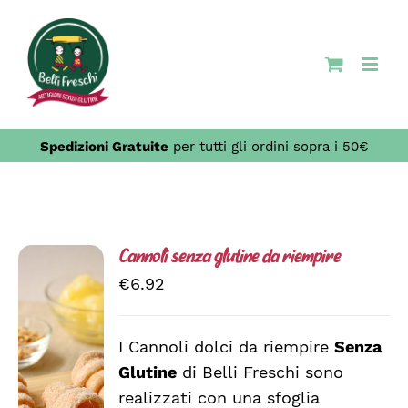
Salta
al
contenuto
Spedizioni Gratuite
per tutti gli ordini sopra i 50€
Cannoli senza glutine da riempire
€
6.92
I Cannoli dolci da riempire
Senza
AGGIUNGI
Glutine
di Belli Freschi sono
AL
CARRELLO
realizzati con una sfoglia