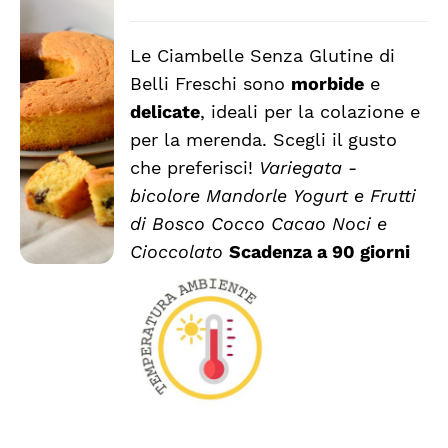
Le Ciambelle Senza Glutine di
Belli Freschi sono
morbide
e
SCEGLI
QUESTO
/
delicate
, ideali per la colazione e
PRODOTTO
DETTAGLI
per la merenda. Scegli il gusto
HA
che preferisci!
Variegata -
PIÙ
VARIANTI.
bicolore
Mandorle
Yogurt e Frutti
LE
di Bosco
Cocco
Cacao
Noci e
OPZIONI
Cioccolato
Scadenza a 90 giorni
POSSONO
ESSERE
SCELTE
NELLA
PAGINA
DEL
PRODOTTO