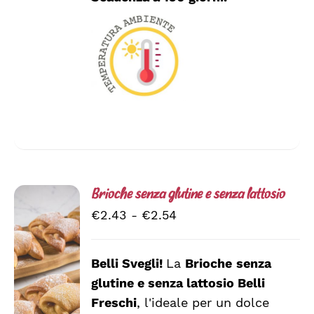
NELLA
PAGINA
DEL
PRODOTTO
Brioche senza glutine e senza lattosio
Fascia
€
2.43
-
€
2.54
di
prezzo:
Belli Svegli!
La
Brioche
senza
da
glutine e senza lattosio
Belli
SCEGLI
€2.43
QUESTO
/
Freschi
, l'ideale per un dolce
a
PRODOTTO