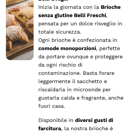
da
Inizia la giornata con la
Brioche
SCEGLI
€2.43
QUESTO
/
senza glutine Belli Freschi
,
a
PRODOTTO
DETTAGLI
pensata per un dolce risveglio in
HA
€2.54
totale sicurezza.
PIÙ
VARIANTI.
Ogni brioche è confezionata in
LE
comode monoporzioni
, perfette
OPZIONI
da portare ovunque e proteggere
POSSONO
ESSERE
da ogni rischio di
SCELTE
contaminazione. Basta forare
NELLA
leggermente il sacchetto e
PAGINA
DEL
riscaldarla in microonde per
PRODOTTO
gustarla calda e fragrante, anche
fuori casa.
Disponibile in
diversi gusti di
farcitura
, la nostra brioche è