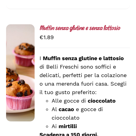
Muffin senza glutine e senza lattosio
€
1.89
I
Muffin senza glutine e lattosio
di Belli Freschi sono soffici e
SCEGLI
QUESTO
/
delicati, perfetti per la colazione
PRODOTTO
DETTAGLI
o una merenda fuori casa. Scegli
HA
il tuo gusto preferito:
PIÙ
VARIANTI.
Alle gocce di
cioccolato
LE
Al
cacao
e gocce di
OPZIONI
cioccolato
POSSONO
ESSERE
Ai
mirtilli
SCELTE
Scadenza a 150 giorni.