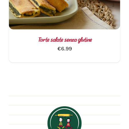
PIÙ
VARIANTI.
LE
OPZIONI
POSSONO
ESSERE
SCELTE
Torte salate senza glutine
NELLA
€
6.99
PAGINA
DEL
PRODOTTO