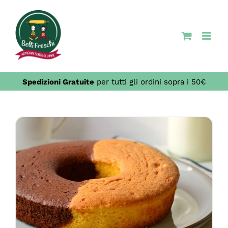
Salta
al
contenuto
Spedizioni Gratuite
per tutti gli ordini sopra i 50€
QUESTO
SCEGLI
/
DETTAGLI
PRODOTTO
HA