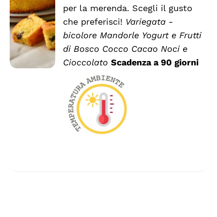
PRODOTTO
DETTAGLI
per la merenda. Scegli il gusto
HA
che preferisci!
Variegata -
PIÙ
VARIANTI.
bicolore
Mandorle
Yogurt e Frutti
LE
di Bosco
Cocco
Cacao
Noci e
OPZIONI
Cioccolato
Scadenza a 90 giorni
POSSONO
ESSERE
SCELTE
NELLA
PAGINA
DEL
PRODOTTO