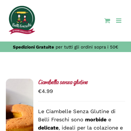
Salta
al
contenuto
Spedizioni Gratuite
per tutti gli ordini sopra i 50€
Ciambella senza glutine
€
4.99
Le Ciambelle Senza Glutine di
Belli Freschi sono
morbide
e
SCEGLI
QUESTO
/
delicate
, ideali per la colazione e