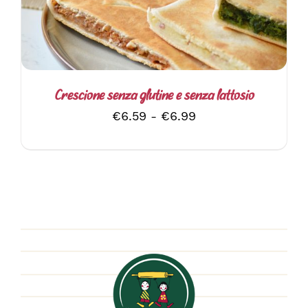
PIÙ
VARIANTI.
LE
OPZIONI
POSSONO
ESSERE
SCELTE
Crescione senza glutine e senza lattosio
NELLA
Fascia
€
6.59
-
€
6.99
PAGINA
DEL
di
PRODOTTO
prezzo:
da
€6.59
a
€6.99