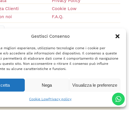
vata
Privacy Policy
a Clienti
Cookie Low
on noi
F.A.Q.
Gestisci Consenso
 le migliori esperienze, utilizziamo tecnologie come i cookie per
 e/o accedere alle informazioni del dispositivo. Il consenso a queste
ci permetterà di elaborare dati come il comportamento di navigazione
u questo sito. Non acconsentire o ritirare il consenso può influire
te su alcune caratteristiche e funzioni.
cetta
Nega
Visualizza le preferenze
rl
– P.IVA 02618710400 –
Credits
Cookie Low
Privacy policy