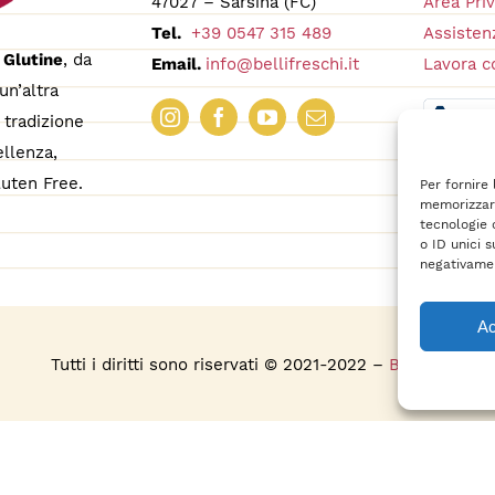
47027 – Sarsina (FC)
Area Pri
Tel.
+39 0547 315 489
Assistenz
 Glutine
, da
Email.
info@bellifreschi.it
Lavora c
un’altra
tradizione
ellenza,
uten Free.
Per fornire
memorizzare
tecnologie 
o ID unici s
negativamen
Ac
s
Tutti i diritti sono riservati © 2021-2022 –
BelliFreschi