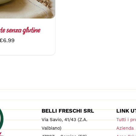
LE
OPZIONI
POSSONO
ESSERE
SCELTE
te senza glutine
NELLA
€
6.99
PAGINA
DEL
PRODOTTO
BELLI FRESCHI SRL
LINK U
Via Savio, 41/43 (Z.A.
Tutti i pr
Valbiano)
Azienda