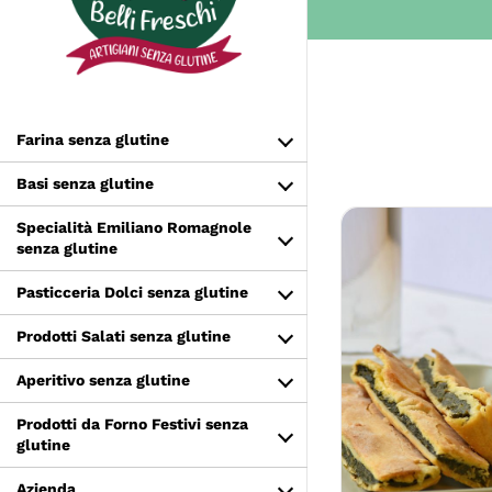
Salta
al
contenuto
Farina senza glutine
Basi senza glutine
Specialità Emiliano Romagnole
senza glutine
Pasticceria Dolci senza glutine
Prodotti Salati senza glutine
Aperitivo senza glutine
SCEGLI
Prodotti da Forno Festivi senza
glutine
Azienda