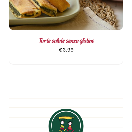
PIÙ
VARIANTI.
LE
OPZIONI
POSSONO
ESSERE
SCELTE
Torte salate senza glutine
NELLA
€
6.99
PAGINA
DEL
PRODOTTO