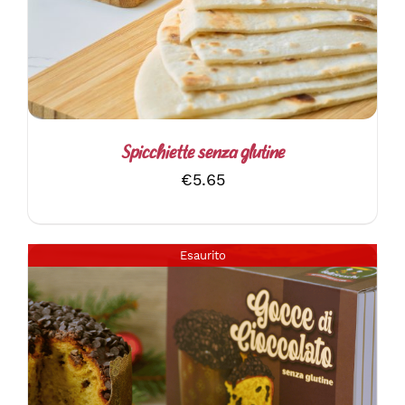
Spicchiette senza glutine
€
5.65
Esaurito
DETTAGLI