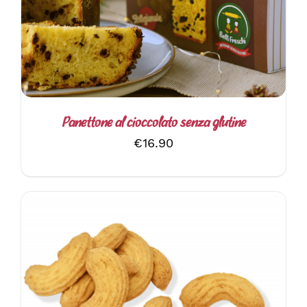
Panettone al cioccolato senza glutine
€
16.90
AGGIUNGI AL CARRELLO
/
DETTAGLI