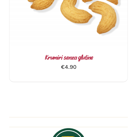
Krumiri senza glutine
€
4.90