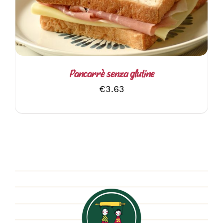
Pancarrè senza glutine
€
3.63