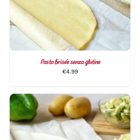
AGGIUNGI AL CARRELLO
/
DETTAGLI
Pasta brisée senza glutine
€
4.99