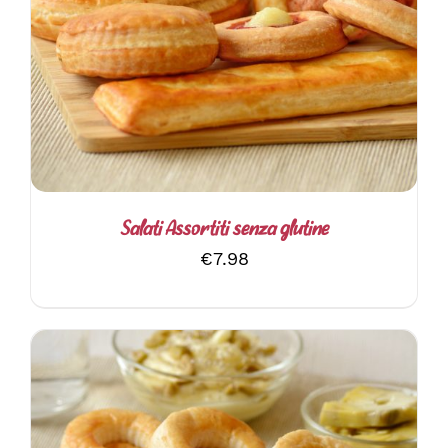
AGGIUNGI AL CARRELLO
/
DETTAGLI
Salati Assortiti senza glutine
€
7.98