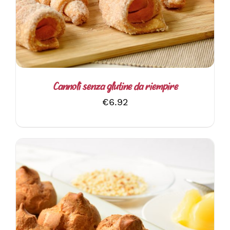
Cannoli senza glutine da riempire
€
6.92
AGGIUNGI AL CARRELLO
/
DETTAGLI