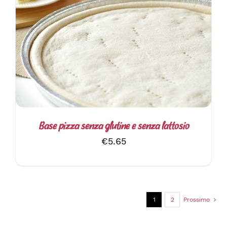
AGGIUNGI AL CARRELLO
/
DETTAGLI
Base pizza senza glutine e senza lattosio
€
5.65
1
2
Prossimo