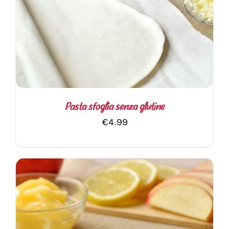
AGGIUNGI AL CARRELLO
/
DETTAGLI
Pasta sfoglia senza glutine
€
4.99