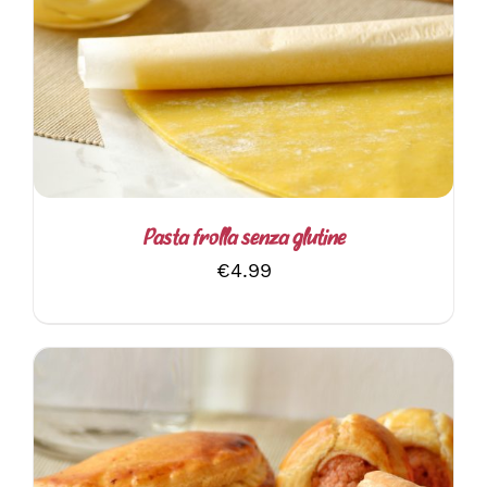
AGGIUNGI AL CARRELLO
/
DETTAGLI
Pasta frolla senza glutine
€
4.99