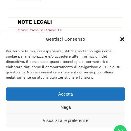
NOTE LEGALI
Condizioni di Vendita
Ordini e Spedizioni
Gestisci Consenso
Privacy Policy
Per fornire le migliori esperienze, utilizziamo tecnologie come i
Cookie Low
cookie per memorizzare e/o accedere alle informazioni del
dispositivo. Il consenso a queste tecnologie ci permetterà di
F.A.Q.
elaborare dati come il comportamento di navigazione o ID unici su
questo sito. Non acconsentire o ritirare il consenso può influire
negativamente su alcune caratteristiche e funzioni.
Accetta
Nega
Tutti i diritti sono riservati © 2021-2022 –
srl
BelliFreschi
– P.IVA 02618710400 –
Visualizza le preferenze
Credits