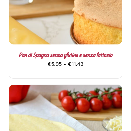
PRODOTTO
HA
PIÙ
VARIANTI.
LE
OPZIONI
POSSONO
ESSERE
SCELTE
Pan di Spagna senza glutine e senza lattosio
NELLA
Fascia
€
5.95
-
€
11.43
PAGINA
DEL
di
PRODOTTO
prezzo:
da
€5.95
a
€11.43