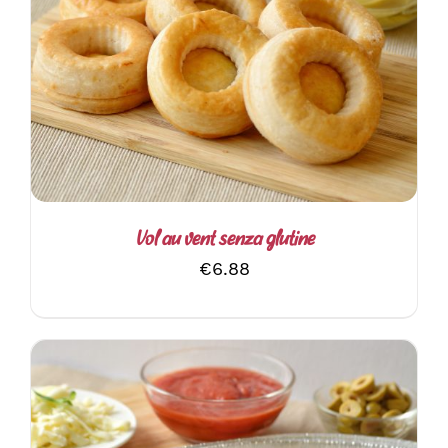
AGGIUNGI AL CARRELLO
/
DETTAGLI
Vol au vent senza glutine
€
6.88