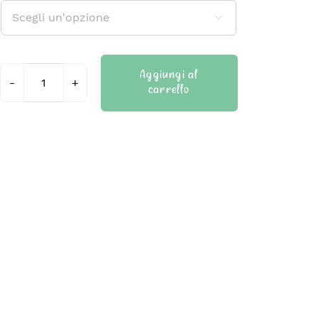

Aggiungi al
carrello
Crostatine
senza
glutine
e
senza
lattosio
quantità