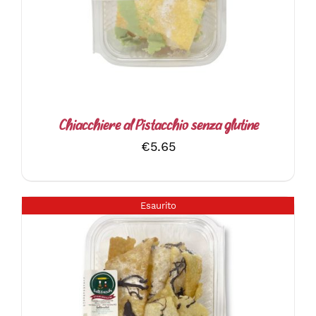
Chiacchiere al Pistacchio senza glutine
€
5.65
Esaurito
DETTAGLI