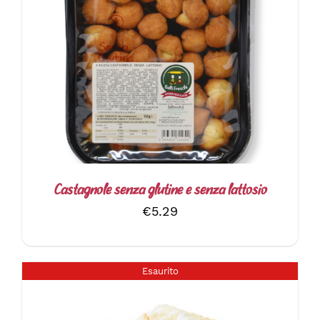
DETTAGLI
Castagnole senza glutine e senza lattosio
€
5.29
Esaurito