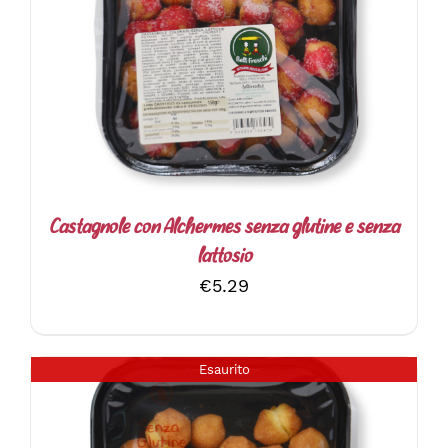
DETTAGLI
Castagnole con Alchermes senza glutine e senza
lattosio
€
5.29
Esaurito