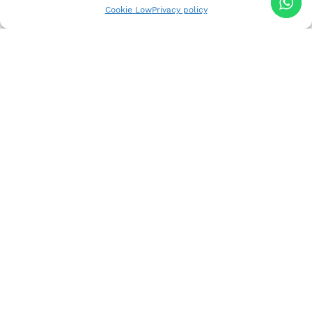
Cookie Low
Privacy policy
QUALITÀ ARTIGIANALE
SICURO AL 100%