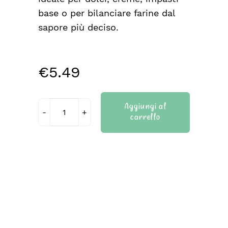
base o per bilanciare farine dal
sapore più deciso.
€
5.49
Aggiungi al
carrello
Farina
di
riso
quantità