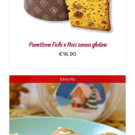
Panettone Fichi e Noci senza glutine
€
16.90
Esaurito
DETTAGLI