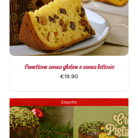
DETTAGLI
Panettone senza glutine e senza lattosio
€
19.90
Esaurito