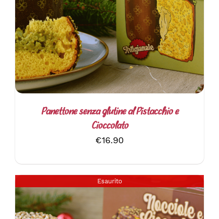
DETTAGLI
Panettone senza glutine al Pistacchio e
Cioccolato
€
16.90
Esaurito