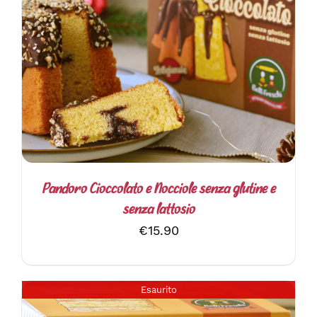
DETTAGLI
Pandoro Cioccolato e Nocciole senza glutine e
senza lattosio
€
15.90
Esaurito