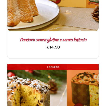
Pandoro senza glutine e senza lattosio
€
14.50
Esaurito
DETTAGLI