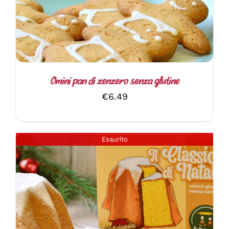
Omini pan di zenzero senza glutine
€
6.49
Esaurito
DETTAGLI