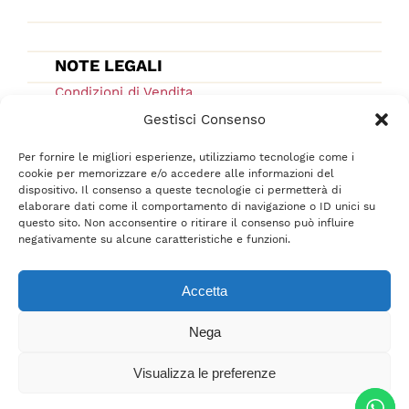
NOTE LEGALI
Condizioni di Vendita
Ordini e Spedizioni
Gestisci Consenso
Privacy Policy
Per fornire le migliori esperienze, utilizziamo tecnologie come i
Cookie Low
cookie per memorizzare e/o accedere alle informazioni del
dispositivo. Il consenso a queste tecnologie ci permetterà di
F.A.Q.
elaborare dati come il comportamento di navigazione o ID unici su
questo sito. Non acconsentire o ritirare il consenso può influire
negativamente su alcune caratteristiche e funzioni.
Accetta
Nega
Tutti i diritti sono riservati © 2021-2022 –
srl
BelliFreschi
– P.IVA 02618710400 –
Visualizza le preferenze
Credits