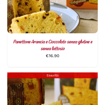
Panettone Arancia e Cioccolato senza glutine e
senza lattosio
€
16.90
Esaurito