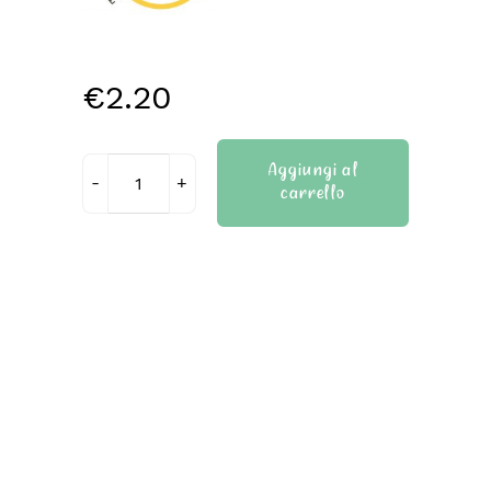
€
2.20
Aggiungi al
carrello
Base
focaccia
al
rosmarino
senza
glutine
quantità