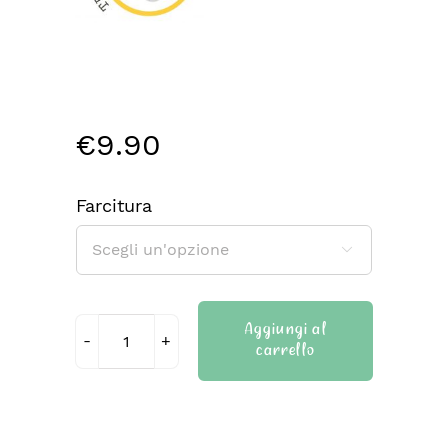
€
9.90
Farcitura

Aggiungi al
carrello
Crostate
senza
glutine
e