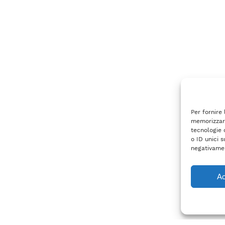
Per fornire
memorizzare
tecnologie 
o ID unici s
negativamen
Ac