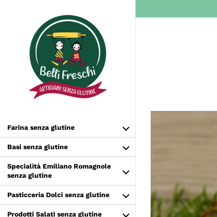
Salta
al
contenuto
Farina senza glutine
Basi senza glutine
Specialità Emiliano Romagnole
senza glutine
Pasticceria Dolci senza glutine
Prodotti Salati senza glutine