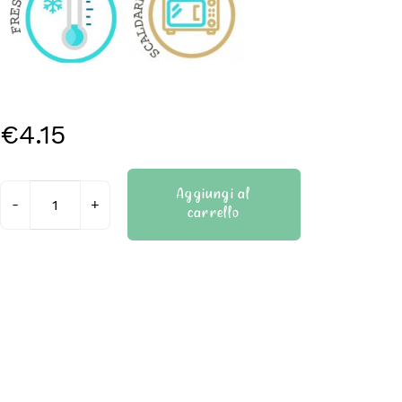
€
4.15
Aggiungi al
carrello
Pizzette
tonde
senza
glutine
quantità