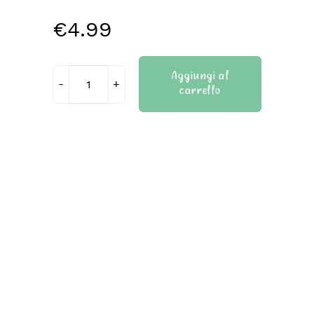
€
4.99
Aggiungi al
carrello
Pasta
frolla
senza
glutine
quantità