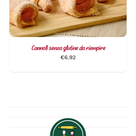
Cannoli senza glutine da riempire
€
6.92