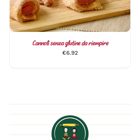
Cannoli senza glutine da riempire
€
6.92