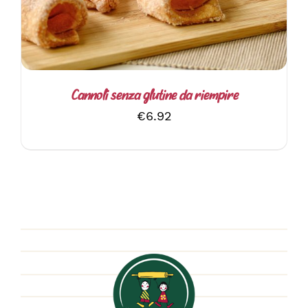
Cannoli senza glutine da riempire
€
6.92