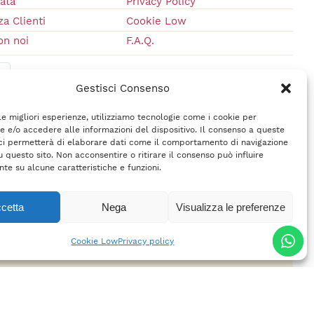
vata
Privacy Policy
a Clienti
Cookie Low
on noi
F.A.Q.
Gestisci Consenso
 le migliori esperienze, utilizziamo tecnologie come i cookie per
 e/o accedere alle informazioni del dispositivo. Il consenso a queste
ci permetterà di elaborare dati come il comportamento di navigazione
u questo sito. Non acconsentire o ritirare il consenso può influire
te su alcune caratteristiche e funzioni.
cetta
Nega
Visualizza le preferenze
rl
– P.IVA 02618710400 –
Credits
Cookie Low
Privacy policy