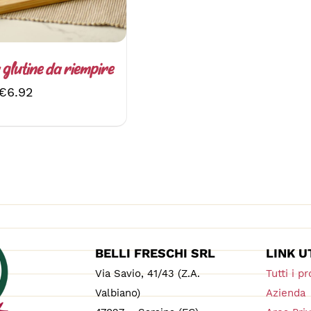
 glutine da riempire
€
6.92
BELLI FRESCHI SRL
LINK U
Via Savio, 41/43 (Z.A.
Tutti i pr
Valbiano)
Azienda