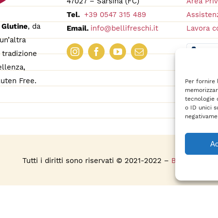
47027 – Sarsina (FC)
Area Pri
Tel.
+39 0547 315 489
Assistenz
 Glutine
, da
Email.
info@bellifreschi.it
Lavora c
un’altra
tradizione
ellenza,
uten Free.
Per fornire
memorizzare
tecnologie 
o ID unici s
negativamen
Ac
s
Tutti i diritti sono riservati © 2021-2022 –
BelliFreschi