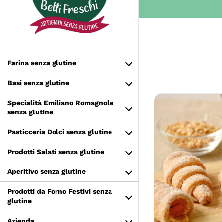
Salta
al
contenuto
Farina senza glutine
Basi senza glutine
Specialità Emiliano Romagnole
senza glutine
Pasticceria Dolci senza glutine
Prodotti Salati senza glutine
AGGIUNGI 
Aperitivo senza glutine
D
Prodotti da Forno Festivi senza
glutine
Azienda