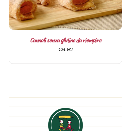
Cannoli senza glutine da riempire
€
6.92