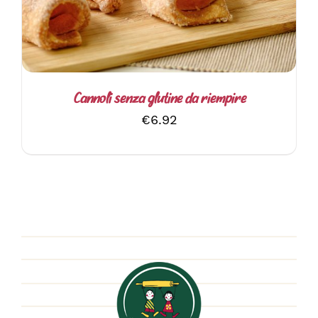
Cannoli senza glutine da riempire
€
6.92