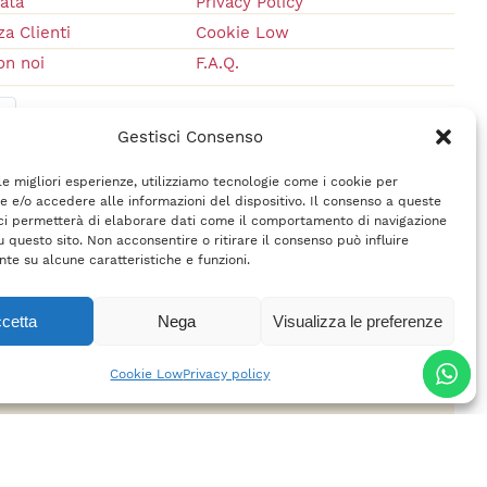
vata
Privacy Policy
a Clienti
Cookie Low
on noi
F.A.Q.
Gestisci Consenso
 le migliori esperienze, utilizziamo tecnologie come i cookie per
 e/o accedere alle informazioni del dispositivo. Il consenso a queste
ci permetterà di elaborare dati come il comportamento di navigazione
u questo sito. Non acconsentire o ritirare il consenso può influire
te su alcune caratteristiche e funzioni.
cetta
Nega
Visualizza le preferenze
rl
– P.IVA 02618710400 –
Credits
Cookie Low
Privacy policy