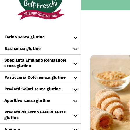
Salta
al
contenuto
Farina senza glutine
Basi senza glutine
Specialità Emiliano Romagnole
senza glutine
Pasticceria Dolci senza glutine
Prodotti Salati senza glutine
AGGIUNGI 
Aperitivo senza glutine
D
Prodotti da Forno Festivi senza
glutine
Azienda