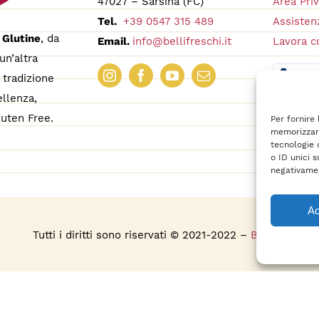
47027 – Sarsina (FC)
Area Pri
Tel.
+39 0547 315 489
Assistenz
 Glutine
, da
Email.
info@bellifreschi.it
Lavora c
un’altra
tradizione
ellenza,
uten Free.
Per fornire
memorizzare
tecnologie 
o ID unici s
negativamen
Ac
s
Tutti i diritti sono riservati © 2021-2022 –
BelliFreschi