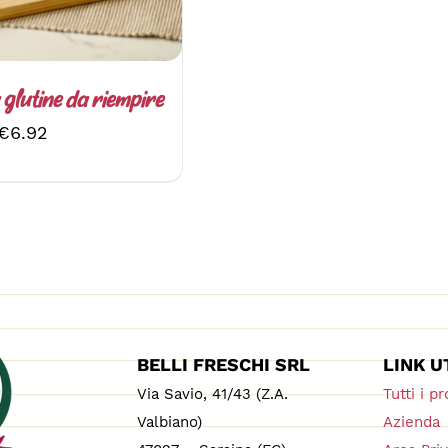
 glutine da riempire
€
6.92
BELLI FRESCHI SRL
LINK U
Via Savio, 41/43 (Z.A.
Tutti i pr
Valbiano)
Azienda