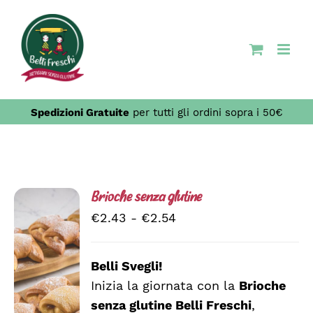
Salta
al
contenuto
Spedizioni Gratuite
per tutti gli ordini sopra i 50€
Brioche senza glutine
Fascia
€
2.43
-
€
2.54
di
prezzo:
Belli Svegli!
da
Inizia la giornata con la
Brioche
SCEGLI
€2.43
QUESTO
/
senza glutine Belli Freschi
,