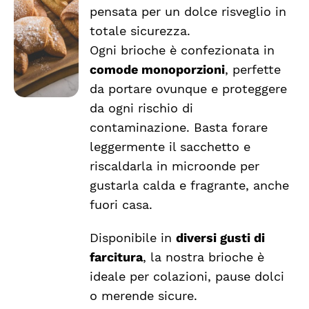
a
PRODOTTO
DETTAGLI
pensata per un dolce risveglio in
HA
€2.54
totale sicurezza.
PIÙ
VARIANTI.
Ogni brioche è confezionata in
LE
comode monoporzioni
, perfette
OPZIONI
da portare ovunque e proteggere
POSSONO
ESSERE
da ogni rischio di
SCELTE
contaminazione. Basta forare
NELLA
leggermente il sacchetto e
PAGINA
DEL
riscaldarla in microonde per
PRODOTTO
gustarla calda e fragrante, anche
fuori casa.
Disponibile in
diversi gusti di
farcitura
, la nostra brioche è
ideale per colazioni, pause dolci
o merende sicure.