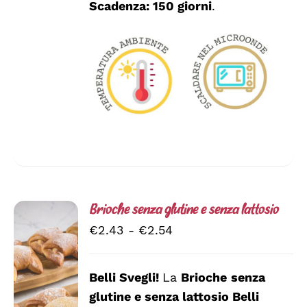
Scadenza: 150 giorni
.
Brioche senza glutine e senza lattosio
Fascia
€
2.43
-
€
2.54
di
prezzo:
Belli Svegli!
La
Brioche
senza
da
glutine e senza lattosio
Belli
SCEGLI
€2.43