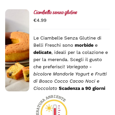
Ciambella senza glutine
€
4.99
Le Ciambelle Senza Glutine di
Belli Freschi sono
morbide
e
SCEGLI
QUESTO
/
delicate
, ideali per la colazione e
PRODOTTO
DETTAGLI
per la merenda. Scegli il gusto
HA
che preferisci!
Variegata -
PIÙ
VARIANTI.
bicolore
Mandorle
Yogurt e Frutti
LE
di Bosco
Cocco
Cacao
Noci e
OPZIONI
Cioccolato
Scadenza a 90 giorni
POSSONO
ESSERE
SCELTE
NELLA
PAGINA