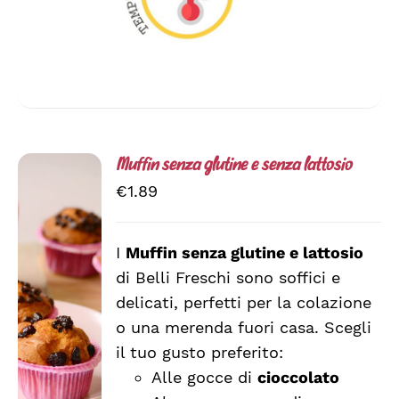
DEL
PRODOTTO
Muffin senza glutine e senza lattosio
€
1.89
I
Muffin senza glutine e lattosio
di Belli Freschi sono soffici e
SCEGLI
QUESTO
/
delicati, perfetti per la colazione
PRODOTTO
DETTAGLI
o una merenda fuori casa. Scegli
HA
il tuo gusto preferito:
PIÙ
VARIANTI.
Alle gocce di
cioccolato
LE