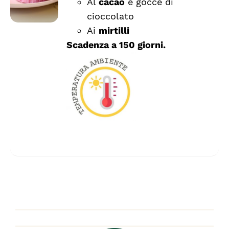
Al
cacao
e gocce di
OPZIONI
cioccolato
POSSONO
ESSERE
Ai
mirtilli
SCELTE
Scadenza a 150 giorni.
NELLA
PAGINA
DEL
PRODOTTO