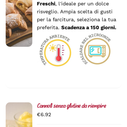
QUESTO
/
Freschi
, l'ideale per un dolce
a
PRODOTTO
DETTAGLI
risveglio. Ampia scelta di gusti
HA
€2.54
per la farcitura, seleziona la tua
PIÙ
VARIANTI.
preferita.
Scadenza a 150 giorni.
LE
OPZIONI
POSSONO
ESSERE
SCELTE
NELLA
PAGINA
DEL
PRODOTTO
Cannoli senza glutine da riempire
€
6.92