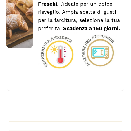
QUESTO
/
Freschi
, l'ideale per un dolce
a
PRODOTTO
DETTAGLI
risveglio. Ampia scelta di gusti
HA
€2.54
per la farcitura, seleziona la tua
PIÙ
VARIANTI.
preferita.
Scadenza a 150 giorni.
LE
OPZIONI
POSSONO
ESSERE
SCELTE
NELLA
PAGINA
DEL
PRODOTTO