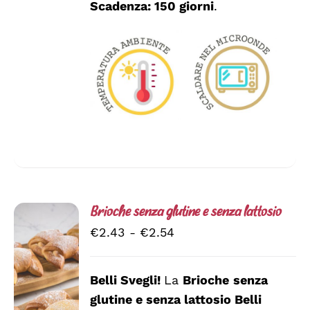
Scadenza: 150 giorni
.
Brioche senza glutine e senza lattosio
Fascia
€
2.43
-
€
2.54
di
prezzo:
Belli Svegli!
La
Brioche
senza
da
glutine e senza lattosio
Belli
SCEGLI
€2.43