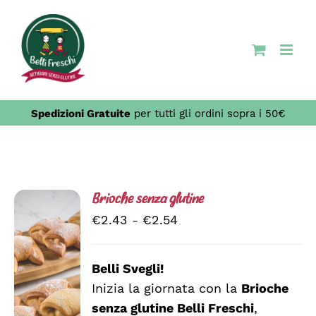
Salta
al
contenuto
Spedizioni Gratuite
per tutti gli ordini sopra i 50€
Brioche senza glutine
Fascia
€
2.43
-
€
2.54
di
prezzo:
Belli Svegli!
da
Inizia la giornata con la
Brioche
SCEGLI
€2.43
QUESTO
/
senza glutine Belli Freschi
,