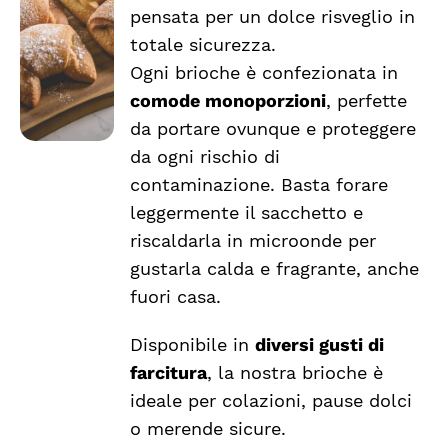
a
PRODOTTO
DETTAGLI
pensata per un dolce risveglio in
HA
€2.54
totale sicurezza.
PIÙ
VARIANTI.
Ogni brioche è confezionata in
LE
comode monoporzioni
, perfette
OPZIONI
da portare ovunque e proteggere
POSSONO
ESSERE
da ogni rischio di
SCELTE
contaminazione. Basta forare
NELLA
leggermente il sacchetto e
PAGINA
DEL
riscaldarla in microonde per
PRODOTTO
gustarla calda e fragrante, anche
fuori casa.
Disponibile in
diversi gusti di
farcitura
, la nostra brioche è
ideale per colazioni, pause dolci
o merende sicure.