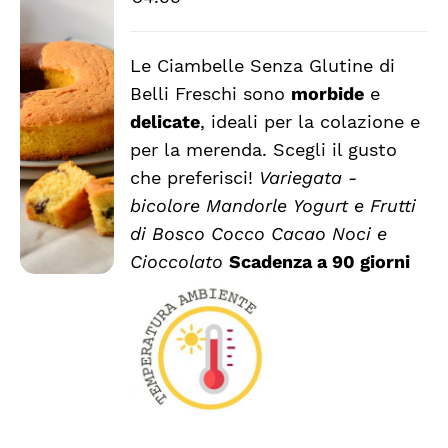
Le Ciambelle Senza Glutine di
Belli Freschi sono
morbide
e
SCEGLI
QUESTO
/
delicate
, ideali per la colazione e
PRODOTTO
DETTAGLI
per la merenda. Scegli il gusto
HA
che preferisci!
Variegata -
PIÙ
VARIANTI.
bicolore
Mandorle
Yogurt e Frutti
LE
di Bosco
Cocco
Cacao
Noci e
OPZIONI
Cioccolato
Scadenza a 90 giorni
POSSONO
ESSERE
SCELTE
NELLA
PAGINA
DEL
PRODOTTO