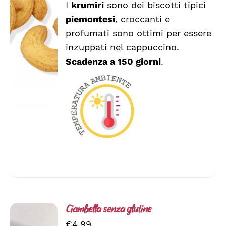
I
krumiri
sono dei biscotti tipici
AGGIUNGI
piemontesi
, croccanti e
AL
CARRELLO
profumati sono ottimi per essere
/
inzuppati nel cappuccino.
DETTAGLI
Scadenza a 150 giorni
.
Ciambella senza glutine
€
4.99