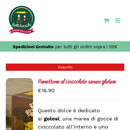
Salta
al
contenuto
Spedizioni Gratuite
per tutti gli ordini sopra i 50€
Esaurito
Panettone al cioccolato senza glutine
€
16.90
Questo dolce è dedicato
ai
golosi
, una marea di gocce di
DETTAGLI
cioccolato all'interno e uno