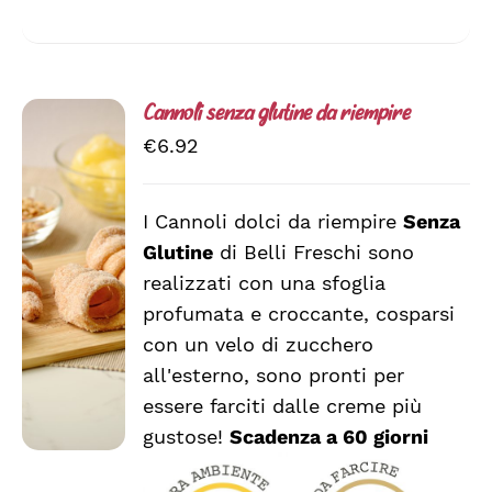
Cannoli senza glutine da riempire
€
6.92
I Cannoli dolci da riempire
Senza
AGGIUNGI
Glutine
di Belli Freschi sono
AL
CARRELLO
realizzati con una sfoglia
/
profumata e croccante, cosparsi
DETTAGLI
con un velo di zucchero
all'esterno, sono pronti per
essere farciti dalle creme più
gustose!
Scadenza a 60 giorni