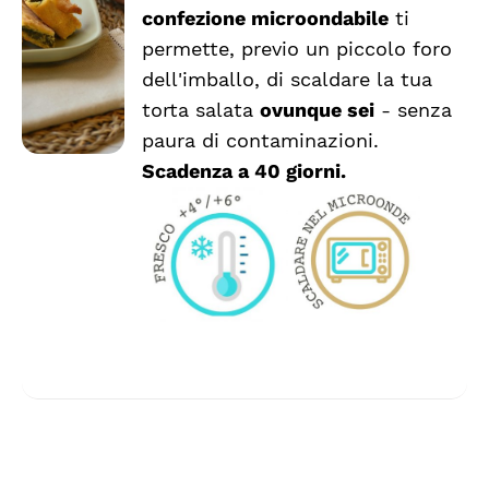
PRODOTTO
DETTAGLI
confezione microondabile
ti
HA
permette, previo un piccolo foro
PIÙ
VARIANTI.
dell'imballo, di scaldare la tua
LE
torta salata
ovunque sei
- senza
OPZIONI
paura di contaminazioni.
POSSONO
ESSERE
Scadenza a 40 giorni.
SCELTE
NELLA
PAGINA
DEL
PRODOTTO