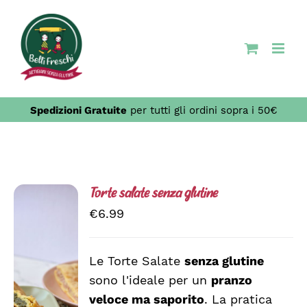
Salta
al
contenuto
Spedizioni Gratuite
per tutti gli ordini sopra i 50€
Torte salate senza glutine
€
6.99
Le Torte Salate
senza glutine
sono l'ideale per un
pranzo
SCEGLI
QUESTO
/
veloce ma saporito
. La pratica