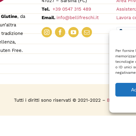
47027 – Sarsina (FC)
Area Pri
Tel.
+39 0547 315 489
Assistenz
 Glutine
, da
Email.
info@bellifreschi.it
Lavora c
un’altra
tradizione
ellenza,
uten Free.
Per fornire
memorizzare
tecnologie 
o ID unici s
negativamen
Ac
s
Tutti i diritti sono riservati © 2021-2022 –
BelliFreschi