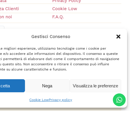
vata
Privacy Policy
a Clienti
Cookie Low
on noi
F.A.Q.
Gestisci Consenso
 le migliori esperienze, utilizziamo tecnologie come i cookie per
 e/o accedere alle informazioni del dispositivo. Il consenso a queste
ci permetterà di elaborare dati come il comportamento di navigazione
u questo sito. Non acconsentire o ritirare il consenso può influire
te su alcune caratteristiche e funzioni.
cetta
Nega
Visualizza le preferenze
rl
– P.IVA 02618710400 –
Credits
Cookie Low
Privacy policy