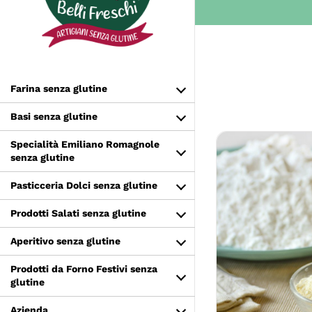
Salta
al
contenuto
Farina senza glutine
Basi senza glutine
Specialità Emiliano Romagnole
senza glutine
Pasticceria Dolci senza glutine
Prodotti Salati senza glutine
Aperitivo senza glutine
SCEGLI
Prodotti da Forno Festivi senza
glutine
Azienda