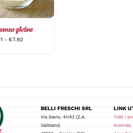
LE
OPZIONI
POSSONO
ESSERE
SCELTE
senza glutine
NELLA
Fascia
11
-
€
7.92
PAGINA
DEL
di
PRODOTTO
prezzo:
da
€3.11
a
€7.92
BELLI FRESCHI SRL
LINK U
Via Savio, 41/43 (Z.A.
Tutti i pr
Valbiano)
Azienda