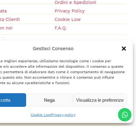
Ordini e Spedizioni
vata
Privacy Policy
a Clienti
Cookie Low
on noi
F.A.Q.
Gestisci Consenso
 le migliori esperienze, utilizziamo tecnologie come i cookie per
 e/o accedere alle informazioni del dispositivo. Il consenso a queste
ci permetterà di elaborare dati come il comportamento di navigazione
u questo sito. Non acconsentire o ritirare il consenso può influire
te su alcune caratteristiche e funzioni.
cetta
Nega
Visualizza le preferenze
rl
– P.IVA 02618710400 –
Credits
Cookie Low
Privacy policy