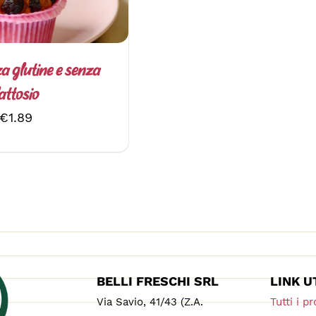
LE
OPZIONI
POSSONO
ESSERE
SCELTE
a glutine e senza
NELLA
attosio
PAGINA
DEL
€
1.89
PRODOTTO
BELLI FRESCHI SRL
LINK U
Via Savio, 41/43 (Z.A.
Tutti i pr