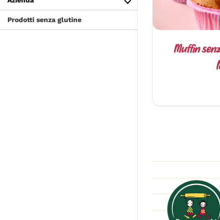
Azienda
Prodotti senza glutine
Muffin senz
l