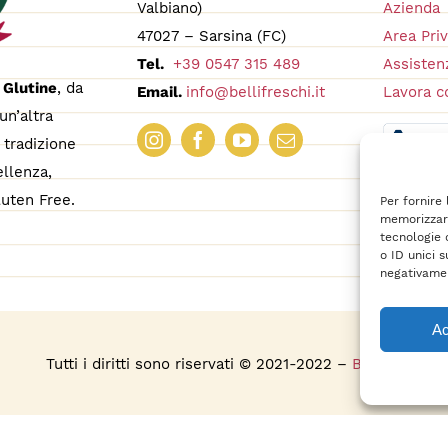
Valbiano)
Azienda
47027 – Sarsina (FC)
Area Pri
Tel.
+39 0547 315 489
Assistenz
 Glutine
, da
Email.
info@bellifreschi.it
Lavora c
un’altra
tradizione
ellenza,
uten Free.
Per fornire
memorizzare
tecnologie 
o ID unici s
negativamen
Ac
s
Tutti i diritti sono riservati © 2021-2022 –
BelliFreschi