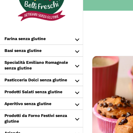
Salta
al
contenuto
Farina senza glutine
Basi senza glutine
Specialità Emiliano Romagnole
senza glutine
Pasticceria Dolci senza glutine
Prodotti Salati senza glutine
Aperitivo senza glutine
SCEGLI
Prodotti da Forno Festivi senza
glutine