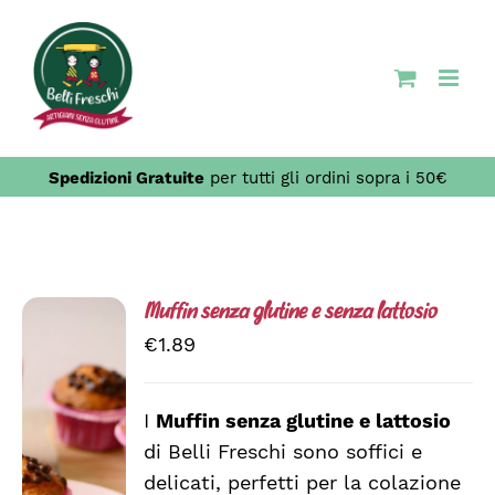
Salta
al
contenuto
Spedizioni Gratuite
per tutti gli ordini sopra i 50€
Muffin senza glutine e senza lattosio
€
1.89
I
Muffin senza glutine e lattosio
di Belli Freschi sono soffici e
SCEGLI
QUESTO
/
delicati, perfetti per la colazione