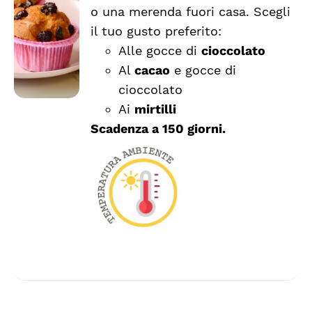
PRODOTTO
DETTAGLI
o una merenda fuori casa. Scegli
HA
il tuo gusto preferito:
PIÙ
VARIANTI.
Alle gocce di
cioccolato
LE
Al
cacao
e gocce di
OPZIONI
cioccolato
POSSONO
ESSERE
Ai
mirtilli
SCELTE
Scadenza a 150 giorni.
NELLA
PAGINA
DEL
PRODOTTO