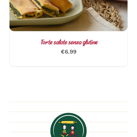
PIÙ
VARIANTI.
LE
OPZIONI
POSSONO
ESSERE
SCELTE
Torte salate senza glutine
NELLA
€
6.99
PAGINA
DEL
PRODOTTO