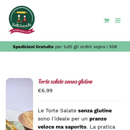
Salta
al
contenuto
Spedizioni Gratuite
per tutti gli ordini sopra i 50€
Torte salate senza glutine
€
6.99
Le Torte Salate
senza glutine
sono l'ideale per un
pranzo
SCEGLI
QUESTO
/
veloce ma saporito
. La pratica