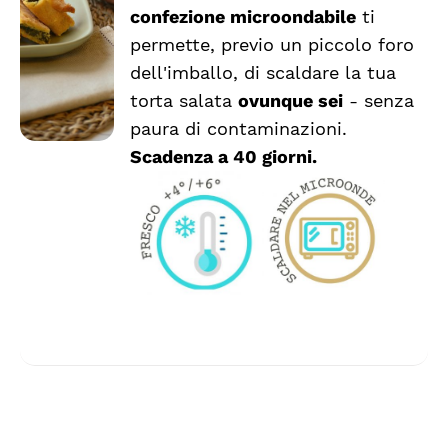
PRODOTTO
DETTAGLI
confezione microondabile
ti
HA
permette, previo un piccolo foro
PIÙ
VARIANTI.
dell'imballo, di scaldare la tua
LE
torta salata
ovunque sei
- senza
OPZIONI
paura di contaminazioni.
POSSONO
ESSERE
Scadenza a 40 giorni.
SCELTE
NELLA
PAGINA
DEL
PRODOTTO