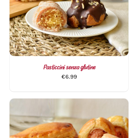
AGGIUNGI AL CARRELLO
/
DETTAGLI
Pasticcini senza glutine
€
6.99