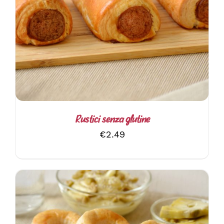
AGGIUNGI AL CARRELLO
/
DETTAGLI
Rustici senza glutine
€
2.49