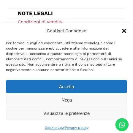
NOTE LEGALI
Condizioni di Vendita
Ordini e Spedizioni
Gestisci Consenso
Privacy Policy
Per fornire le migliori esperienze, utilizziamo tecnologie come i
Cookie Low
cookie per memorizzare e/o accedere alle informazioni del
dispositivo. Il consenso a queste tecnologie ci permetterà di
F.A.Q.
elaborare dati come il comportamento di navigazione o ID unici su
questo sito. Non acconsentire o ritirare il consenso può influire
negativamente su alcune caratteristiche e funzioni.
Accetta
Nega
Tutti i diritti sono riservati © 2021-2022 –
srl
BelliFreschi
– P.IVA 02618710400 –
Visualizza le preferenze
Credits
Cookie Low
Privacy policy