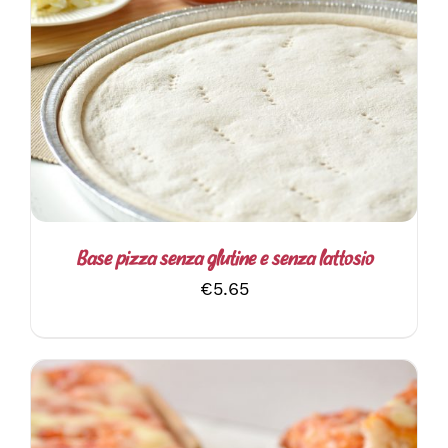
AGGIUNGI AL CARRELLO
/
DETTAGLI
Base pizza senza glutine e senza lattosio
€
5.65