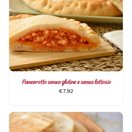
QUESTO
SCEGLI
/
DETTAGLI
PRODOTTO
HA
PIÙ
VARIANTI.
LE
OPZIONI
POSSONO
ESSERE
SCELTE
Panzerotto senza glutine e senza lattosio
NELLA
€
7.92
PAGINA
DEL
PRODOTTO