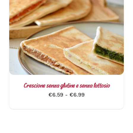
QUESTO
SCEGLI
/
DETTAGLI
PRODOTTO
HA
PIÙ
VARIANTI.
LE
OPZIONI
POSSONO
ESSERE
SCELTE
Crescione senza glutine e senza lattosio
NELLA
Fascia
€
6.59
-
€
6.99
PAGINA
DEL
di
PRODOTTO
prezzo:
da
€6.59