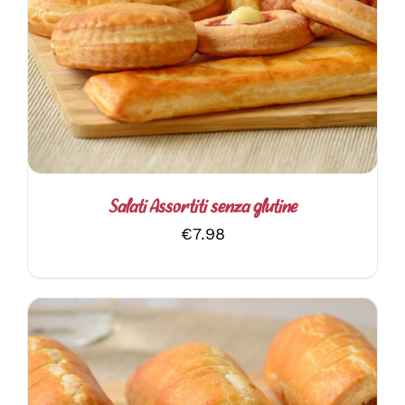
AGGIUNGI AL CARRELLO
/
DETTAGLI
Salati Assortiti senza glutine
€
7.98