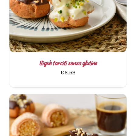
AGGIUNGI AL CARRELLO
/
DETTAGLI
Bignè farciti senza glutine
€
6.59