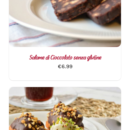
AGGIUNGI AL CARRELLO
/
DETTAGLI
Salame di Cioccolato senza glutine
€
6.99