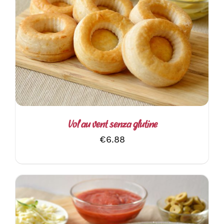
AGGIUNGI AL CARRELLO
/
DETTAGLI
Vol au vent senza glutine
€
6.88